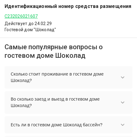
Идентификационный номер средства размещения
С232026021607
Действует до 24.02.29
Гостевой дом "Шоколад"
Самые популярные вопросы о
гостевом доме Шоколад
Сколько стоит проживание в гостевом доме
Шоколад?
Стоимость проживания в гостевом доме Шоколад
начинается от 3840 рублей. Чтобы увидеть
Во сколько заезд и выезд в гостевом доме
актуальные цены на проживание, выберите
Шоколад?
нужные даты и количество гостей.
Заезд возможен после 14:00, а выезд необходимо
осуществить до 12:00.
Есть ли в гостевом доме Шоколад бассейн?
В гостевом доме Шоколад есть открытый