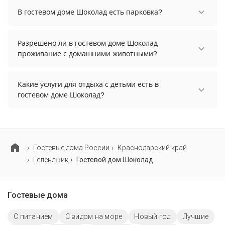
сезонный бассейн.
В гостевом доме Шоколад есть парковка?
В гостевом доме Шоколад есть парковка,
уточните информацию перед бронированием у
Разрешено ли в гостевом доме Шоколад
менеджера, возможно, услуга оплачивается
проживание с домашними животными?
отдельно.
Проживание с домашними животными
разрешено. Однако, это может оплачиваться
Какие услуги для отдыха с детьми есть в
дополнительно.
гостевом доме Шоколад?
Для детей в гостевом доме Шоколад работает
детские книги, музыка, фильмы и детская
кроватка.
Гостевые дома России
Краснодарский край
Геленджик
Гостевой дом Шоколад
Гостевые дома
С питанием
С видом на море
Новый год
Лучшие