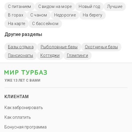
С питанием
С видом на море
Новый год
Лучшие
В горах
С чаном
Недорогие
На берегу
На карте
С бассейном
Другие разделы
Базы отдыха
Рыболовные базы
Охотничьи базы
Пансионаты
Коттеджи
Глэмпинги
УЖЕ 13 ЛЕТ С ВАМИ
КЛИЕНТАМ
Как забронировать
Как оплатить
Бонусная программа