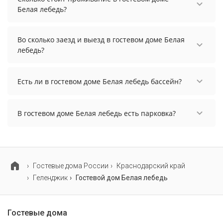
Белая лебедь?
Стоимость проживания в гостевом доме Белая
лебедь начинается от 5225 рублей. Чтобы
Во сколько заезд и выезд в гостевом доме Белая
увидеть актуальные цены на проживание,
лебедь?
выберите нужные даты и количество гостей.
Заезд возможен после 14:00, а выезд необходимо
осуществить до 11:00.
Есть ли в гостевом доме Белая лебедь бассейн?
В гостевом доме Белая лебедь есть бассейн.
В гостевом доме Белая лебедь есть парковка?
В гостевом доме Белая лебедь есть парковка,
уточните информацию перед бронированием у
менеджера, возможно, услуга оплачивается
отдельно.
Гостевые дома России
Краснодарский край
Геленджик
Гостевой дом Белая лебедь
Гостевые дома