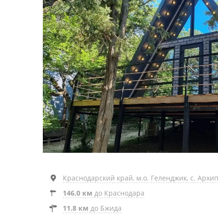
Краснодарский край, м.о. Геленджик, с. Архи
146.0 км
до Краснодара
11.8 км
до Бжида