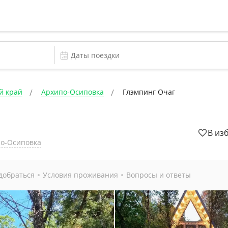
й край
Архипо-Осиповка
Глэмпинг Очаг
В из
по-Осиповка
добраться
Условия проживания
Вопросы и ответы