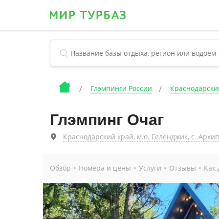
Глэмпинги России
Краснодарски
Глэмпинг Очаг
Краснодарский край, м.о. Геленджик, с. Архи
Обзор
Номера и цены
Услуги
Отзывы
Как 