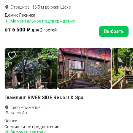
Отрадное
·
16.5
м до
реки Шахе
Домик Лесника
Моментальное подтверждение
от 6 500 ₽
для 2 гостей
Выбрать
Глэмпинг RIVER SIDE Resort & Spa
село Чвижепсе
Бассейн
Deluxe
Специальное предложение
Включен завтрак