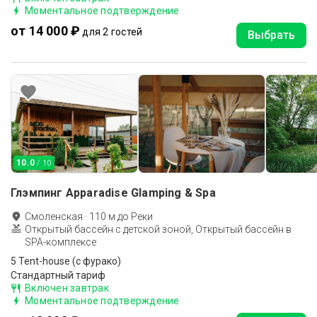
Моментальное подтверждение
от 14 000 ₽
для 2 гостей
Выбрать
10.0
/ 10
Глэмпинг Apparadise Glamping & Spa
Смоленская
·
110
м до
Реки
Открытый бассейн с детской зоной, Открытый бассейн в
SPA-комплексе
5 Tent-house (с фурако)
Стандартный тариф
Включен завтрак
Моментальное подтверждение