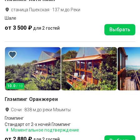
станица Пшехская
·
137
м до
Реки
Шале
от 3 500 ₽
для 2 гостей
Выбрать
10.0
/ 10
Глэмпинг Оранжереи
Сочи
·
838
м до
реки Мзымты
Глэмпинг
Стандарт от 2-х ночей Глэмпинг
Моментальное подтверждение
от 2 880 ₽
для 2 гостей