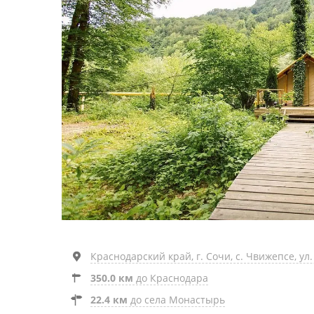
Краснодарский край, г. Сочи, с. Чвижепсе, ул.
350.0 км
до Краснодара
22.4 км
до села Монастырь