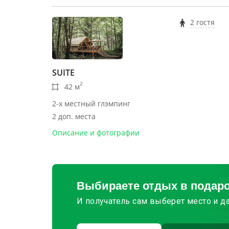
2 гостя
SUITE
2
42 м
2-х местный глэмпинг
2 доп. места
Описание и фотографии
Выбираете отдых в подар
И получатель сам выберет место и д