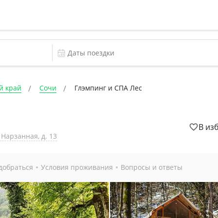
й край
Сочи
Глэмпинг и СПА Лес
В из
 Нарзанная, д. 13
добраться
Условия проживания
Вопросы и ответы