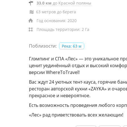
33.0 км
до Красной поляны
63 метров до берега
Год основания: 2020
Площадь территории: 2 Га
Поблизости:
Река: 63 м
Глэмпинг и СПА «Лес» — это уникальное про
ценит уединённый отдых и высокий комфорт
версии WhereToTravel!
Вас ждут 24 уютных тент-хауса, горячие ба
ресторан авторской кухни «ZAYKA» и очаров
прекрасное и невероятное.
Есть возможность проведения любого кор
«Лес» рад приветствовать всех желающих!