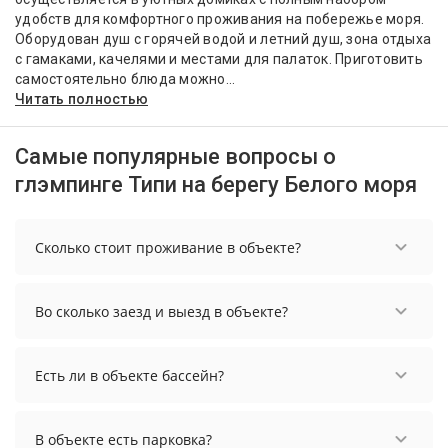
удобств для комфортного проживания на побережье моря.
Оборудован душ с горячей водой и летний душ, зона отдыха
с гамаками, качелями и местами для палаток. Приготовить
самостоятельно блюда можно...
Читать полностью
Самые популярные вопросы о
глэмпинге Типи на берегу Белого моря
Сколько стоит проживание в объекте?
Стоимость проживания в объекте начинается от
6000 рублей. Чтобы увидеть актуальные цены на
Во сколько заезд и выезд в объекте?
проживание, выберите нужные даты и
количество гостей.
Заезд возможен после 14:00, а выезд необходимо
осуществить до 12:00.
Есть ли в объекте бассейн?
В объекте нет бассейна.
В объекте есть парковка?