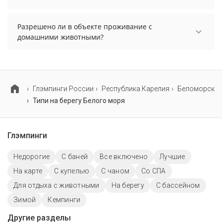
В объекте нет парковки.
Разрешено ли в объекте проживание с
домашними животными?
Проживание с домашними животными
разрешено. Однако, это может оплачиваться
дополнительно.
Глэмпинги России
Республика Карелия
Беломорск
Типи на берегу Белого моря
Глэмпинги
Недорогие
С баней
Все включено
Лучшие
На карте
С купелью
С чаном
Со СПА
Для отдыха с животными
На берегу
С бассейном
Зимой
Кемпинги
Другие разделы