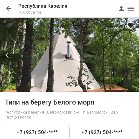
Республика Карелия
780 объектов
1/48
Типи на берегу Белого моря
Республика Карелия · Беломо́рский р-н. · г. Беломорск · дер.
Растьнаволок
+7 (927) 504-****
+7 (927) 504-****