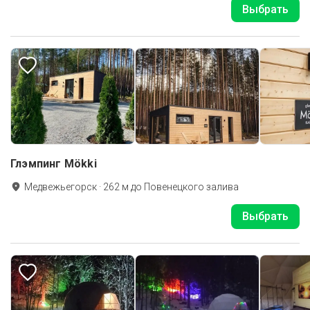
Выбрать
Глэмпинг Mökki
Медвежьегорск
·
262
м до
Повенецкого залива
Выбрать