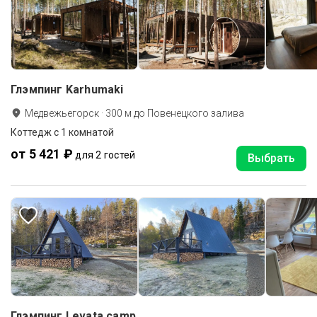
Глэмпинг Karhumaki
Медвежьегорск
·
300
м до
Повенецкого залива
Коттедж c 1 комнатой
от 5 421 ₽
для 2 гостей
Выбрать
Глэмпинг Levata camp