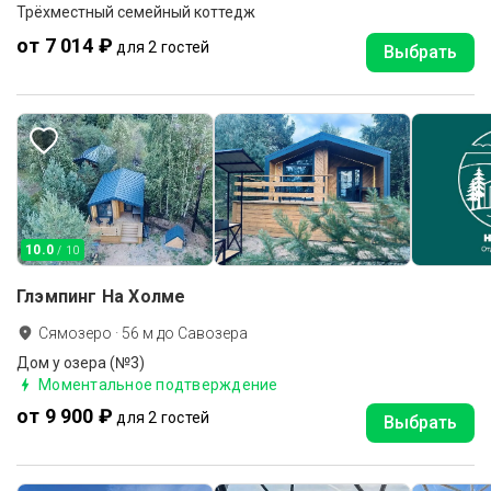
Трёхместный семейный коттедж
от 7 014 ₽
для 2 гостей
Выбрать
10.0
/ 10
Глэмпинг На Холме
Сямозеро
·
56
м до
Савозера
Дом у озера (№3)
Моментальное подтверждение
от 9 900 ₽
для 2 гостей
Выбрать