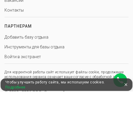
Вакансии
Контакты
ПАРТНЕРАМ
Добавить базу отдыха
Инструменты для базы отдыха
Войти в экстранет
Для корректной работы сайт использует файлы cookie, продолжение
использования сервиса означает ваше согласие с обработкой данных.
Чтобы улучшить работу сайта, мы используем cookies.
Подробнее
© 2013–2026 ООО «Здоровый отдых»
,
,
Пользовательское соглашение
Политика конфиденциальности
Положение о перс. данных
Удобные, быстрые и безопасные платежи