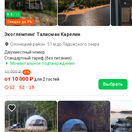
9.5
/ 10
Скидка до
8
%
Экоглемпинг Талисман Карелии
Олонецкий район
·
51
м до
Ладожского озера
Двухместный номер
Стандартный тариф (без питания)
Моментальное подтверждение
10 000 ₽
-
8
%
от 10 000 ₽
для 2 гостей
Выбрать
12
:
52
:
17