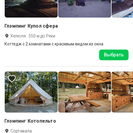
Глэмпинг Купол сфера
Хелюля
·
550
м до
Реки
Коттедж с 2 комнатами с красивым видом из окна
Выбрать
Глэмпинг Котопельто
Сортавала