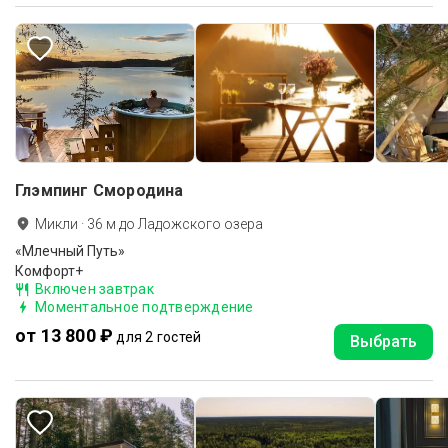
Глэмпинг Смородина
Микли
·
36
м до
Ладожского озера
«Млечный Путь»
Комфорт+
Включен завтрак
Моментальное подтверждение
от 13 800 ₽
для 2 гостей
Выбрать