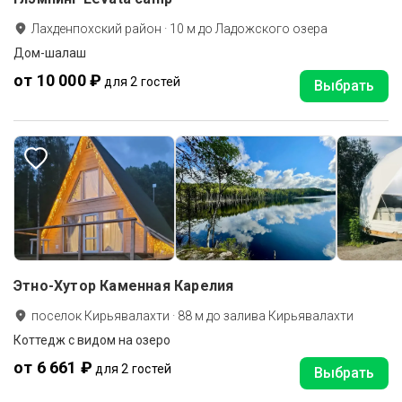
Лахденпохский район
·
10
м до
Ладожского озера
Дом-шалаш
от 10 000 ₽
для 2 гостей
Выбрать
Этно-Хутор Каменная Карелия
поселок Кирьявалахти
·
88
м до
залива Кирьявалахти
Коттедж с видом на озеро
от 6 661 ₽
для 2 гостей
Выбрать