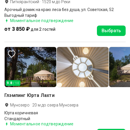
Питкярантский
·
1520
м до
Реки
Арочный домик на краю леса без душа, ул. Советская, 52
Выгодный тариф
Моментальное подтверждение
от 3 850 ₽
для 2 гостей
Выбрать
9.8
/ 10
Глэмпинг Юрта Лахти
Мунозеро
·
20
м до
озера Мунозера
Юрта коричневая
Стандартный
Моментальное подтверждение