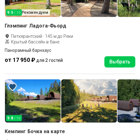
9.5
Рекомендуем
/ 10
Глэмпинг Ладога-Фьорд
Питкярантский
·
145
м до
Реки
Крытый бассейн в бане
Панорамный барнхаус
от 17 950 ₽
для 2 гостей
Выбрать
9.8
/ 10
Кемпинг Бочка на карте