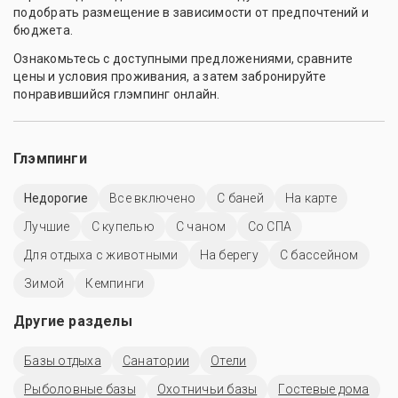
подобрать размещение в зависимости от предпочтений и
бюджета.
Ознакомьтесь с доступными предложениями, сравните
цены и условия проживания, а затем забронируйте
понравившийся глэмпинг онлайн.
Глэмпинги
Недорогие
Все включено
С баней
На карте
Лучшие
С купелью
С чаном
Со СПА
Для отдыха с животными
На берегу
С бассейном
Зимой
Кемпинги
Другие разделы
Базы отдыха
Санатории
Отели
Рыболовные базы
Охотничьи базы
Гостевые дома