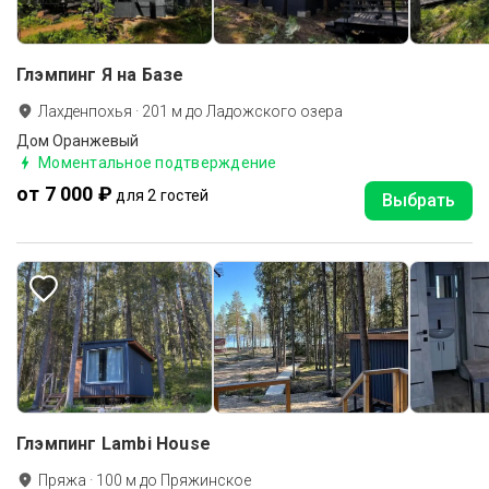
Глэмпинг Я на Базе
Лахденпохья
·
201
м до
Ладожского озера
Дом Оранжевый
Моментальное подтверждение
от 7 000 ₽
для 2 гостей
Выбрать
Глэмпинг Lambi House
Пряжа
·
100
м до
Пряжинское