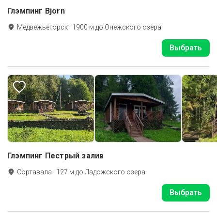
Глэмпинг Bjorn
Медвежьегорск
·
1900
м до
Онежского озера
Выбрать
Глэмпинг Пестрый залив
Сортавала
·
127
м до
Ладожского озера
Выбрать