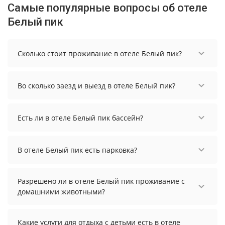
Самые популярные вопросы об отеле
Белый пик
Сколько стоит проживание в отеле Белый пик?
Чтобы увидеть актуальные цены на проживание
в отеле Белый пик, выберите нужные даты и
Во сколько заезд и выезд в отеле Белый пик?
количество гостей.
Заезд возможен после 14:00, а выезд необходимо
осуществить до 12:00.
Есть ли в отеле Белый пик бассейн?
В отеле Белый пик есть открытый бассейн.
В отеле Белый пик есть парковка?
В отеле Белый пик есть парковка, уточните
информацию перед бронированием у
Разрешено ли в отеле Белый пик проживание с
менеджера, возможно, услуга оплачивается
домашними животными?
отдельно.
Проживание с домашними животными
запрещено.
Какие услуги для отдыха с детьми есть в отеле