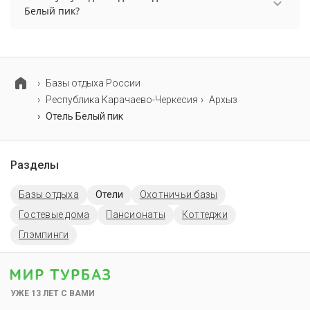
Белый пик?
Для детей в отеле Белый пик работает детская
площадка, игровая комната и детские
телеканалы.
Базы отдыха России
Республика Карачаево-Черкесия
Архыз
Отель Белый пик
Разделы
Базы отдыха
Отели
Охотничьи базы
Гостевые дома
Пансионаты
Коттеджи
Глэмпинги
УЖЕ 13 ЛЕТ С ВАМИ