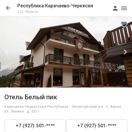
Республика Карачаево-Черкесия
532 объекта
1/48
Отель Белый пик
Карачаево-Черкесская Республика · Зеленчукский р-н · п. Архыз ·
ул. Ленина · д. 30/1
+7 (927) 501-****
+7 (927) 501-****