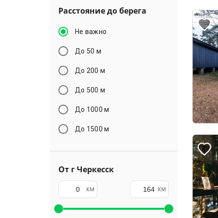
Расстояние до берега
Не важно
До 50 м
До 200 м
До 500 м
До 1000 м
До 1500 м
От г Черкесск
км
км