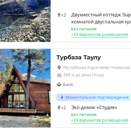
×
2
Двухместный коттедж Super
комнатой двуспальная кр
Без питания
+
10 вариантов
размещения
Турбаза Таулу
Республика Карачаево-Черкесия
338
м до
реки Псыш
Баня
Моментальное подтверждение
×
2
Эко-домик «Студия»
Без питания
+
19 вариантов
размещения