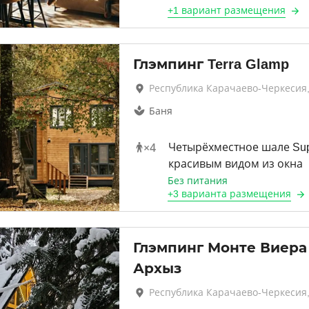
+
1 вариант
размещения
Глэмпинг Terra Glamp
Республика Карачаево-Черкесия
Баня
×
4
Четырёхместное шале Supe
красивым видом из окна
Без питания
+
3 варианта
размещения
Глэмпинг Монте Виера
Архыз
Республика Карачаево-Черкесия