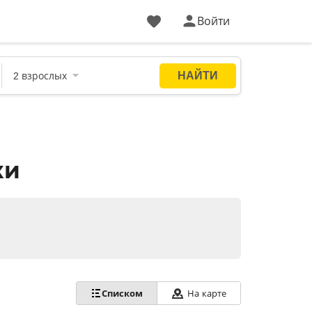
Войти
ки
Списком
На карте