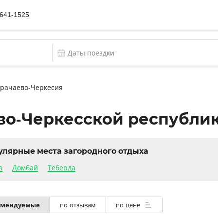
 641-1525
арачаево-Черкесия
во-Черкесской республи
улярные места загородного отдыха
з
Домбай
Теберда
омендуемые
по отзывам
по цене