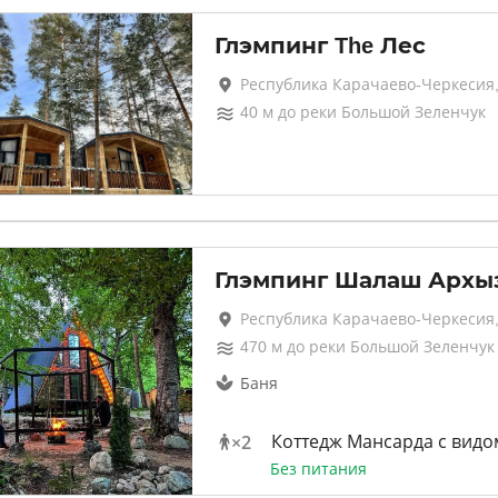
Глэмпинг The Лес
Республика Карачаево-Черкесия
40
м до
реки Большой Зеленчук
Глэмпинг Шалаш Архы
Республика Карачаево-Черкесия
470
м до
реки Большой Зеленчук
Баня
×
2
Коттедж Мансарда с видо
Без питания