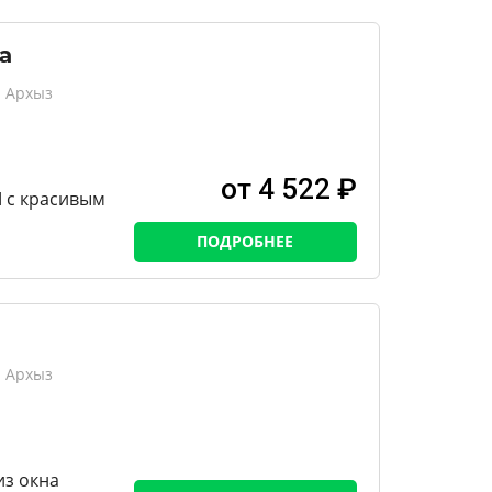
а
, Архыз
от 4 522 ₽
 с красивым
ПОДРОБНЕЕ
, Архыз
из окна