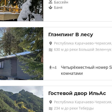
Бассейн
Баня
Глэмпинг В лесу
Республика Карачаево-Черкесия
630
м до
реки Большой Зеленчук
×
4
Четырёхместный номер Sup
комнатами
Гостевой двор ИльАс
Республика Карачаево-Черкесия,
234
м до
реки Теберды