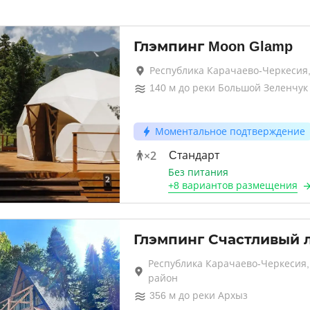
Глэмпинг Moon Glamp
Республика Карачаево-Черкесия
140
м до
реки Большой Зеленчук
Моментальное подтверждение
×
2
Cтандарт
Без питания
+
8 вариантов
размещения
Глэмпинг Счастливый 
Республика Карачаево-Черкесия,
район
356
м до
реки Архыз