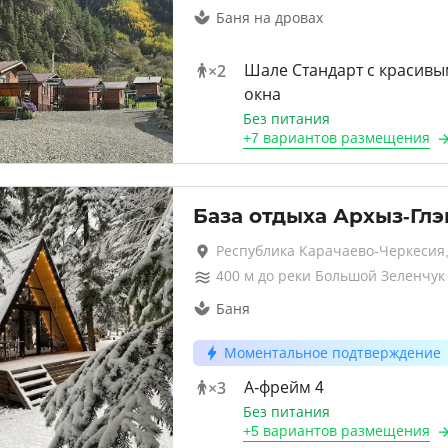
Баня на дровах
×
2
Шале Стандарт с красивы
окна
Без питания
+
7 вариантов
размещения
База отдыха Архыз-Гл
Республика Карачаево-Черкесия
400
м до
реки Большой Зеленчук
Баня
Моментальное подтверждение
×
3
А-фрейм 4
Без питания
+
5 вариантов
размещения