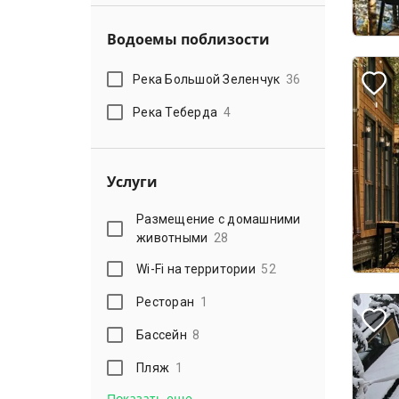
Водоемы поблизости
Река Большой Зеленчук
36
Река Теберда
4
Услуги
Размещение с домашними
животными
28
Wi-Fi на территории
52
Ресторан
1
Бассейн
8
Пляж
1