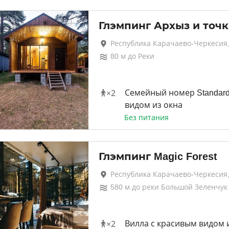
Глэмпинг Архыз и точк
Республика Карачаево-Черкесия
80
м до
Реки
×
2
Семейный номер Standard
видом из окна
Без питания
Глэмпинг Magic Forest
Республика Карачаево-Черкесия
580
м до
реки Большой Зеленчук
×
2
Вилла с красивым видом 