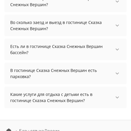
Снежных Вершин?
Чтобы увидеть актуальные цены на проживание
в гостинице Сказка Снежных Вершин, выберите
Во сколько заезд и выезд в гостинице Сказка
нужные даты и количество гостей.
Снежных Вершин?
Заезд возможен после 14:00, а выезд необходимо
осуществить до 12:00.
Есть ли в гостинице Сказка Снежных Вершин
бассейн?
В гостинице Сказка Снежных Вершин нет
бассейна.
В гостинице Сказка Снежных Вершин есть
парковка?
В гостинице Сказка Снежных Вершин есть
парковка, уточните информацию перед
Какие услуги для отдыха с детьми есть в
бронированием у менеджера, возможно, услуга
гостинице Сказка Снежных Вершин?
оплачивается отдельно.
Для детей в гостинице Сказка Снежных Вершин
работает детская кроватка.