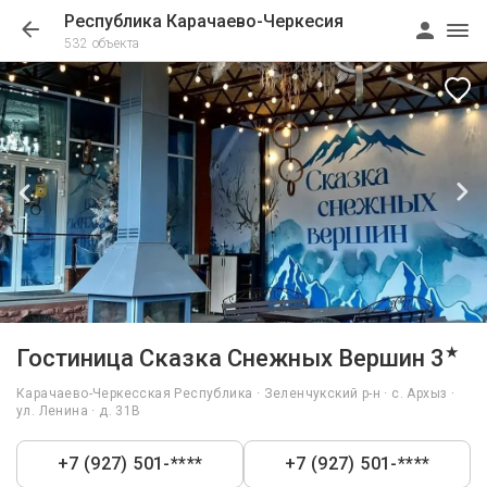
Республика Карачаево-Черкесия
532 объекта
1/34
★
Гостиница Сказка Снежных Вершин 3
Карачаево-Черкесская Республика · Зеленчукский р-н · с. Архыз ·
ул. Ленина · д. 31В
+7 (927) 501-****
+7 (927) 501-****