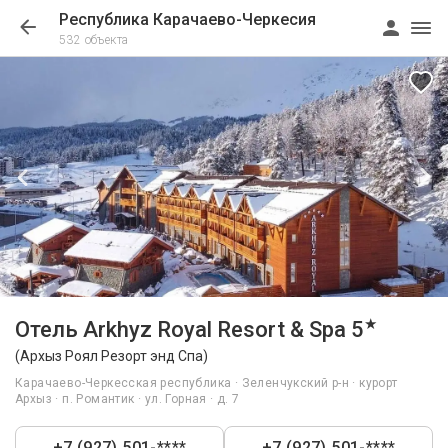
Республика Карачаево-Черкесия
532 объекта
1/85
★
Отель Arkhyz Royal Resort & Spa 5
(Архыз Роял Резорт энд Спа)
Карачаево-Черкесская республика · Зеленчукский р-н · курорт
Архыз · п. Романтик · ул. Горная · д. 7
+7 (927) 501-****
+7 (927) 501-****