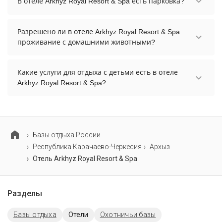
В отеле Arkhyz Royal Resort & Spa есть парковка?
панорамный бассейн, крытый бассейн. Более
точную информацию Вы можете уточнить по
В отеле Arkhyz Royal Resort & Spa нет парковки.
телефону у менеджера.
Разрешено ли в отеле Arkhyz Royal Resort & Spa
проживание с домашними животными?
Проживание с домашними животными
запрещено.
Какие услуги для отдыха с детьми есть в отеле
Arkhyz Royal Resort & Spa?
Для детей в отеле Arkhyz Royal Resort & Spa
работает детская площадка, игровая комната,
няня / услуги по уходу за детьми и детские
телеканалы.
Базы отдыха России
Республика Карачаево-Черкесия
Архыз
Отель Arkhyz Royal Resort & Spa
Разделы
Базы отдыха
Отели
Охотничьи базы