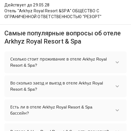
Действует до 29.05.28
Отель "Arkhyz Royal Resort &SPА" ОБЩЕСТВО С
ОГРАНИЧЕННОЙ ОТВЕТСТВЕННОСТЬЮ "РЕЗОРТ"
Самые популярные вопросы об отеле
Arkhyz Royal Resort & Spa
Сколько стоит проживание в отеле Arkhyz Royal
Resort & Spa?
Стоимость проживания в отеле Arkhyz Royal
Resort & Spa начинается от 9200 рублей. Чтобы
Во сколько заезд и выезд в отеле Arkhyz Royal
увидеть актуальные цены на проживание,
Resort & Spa?
выберите нужные даты и количество гостей.
Заезд возможен после 15:00, а выезд необходимо
осуществить до 12:00.
Есть ли в отеле Arkhyz Royal Resort & Spa
бассейн?
Да. Всего на территории отеля Arkhyz Royal
Resort & Spa бассейнов: 2. А именно: открытый