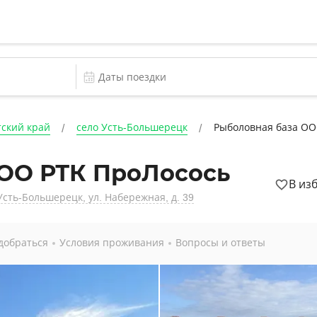
ский край
село Усть-Большерецк
Рыболовная база ОО
ОО РТК ПроЛосось
В из
сть-Большерецк, ул. Набережная, д. 39
добраться
Условия проживания
Вопросы и ответы