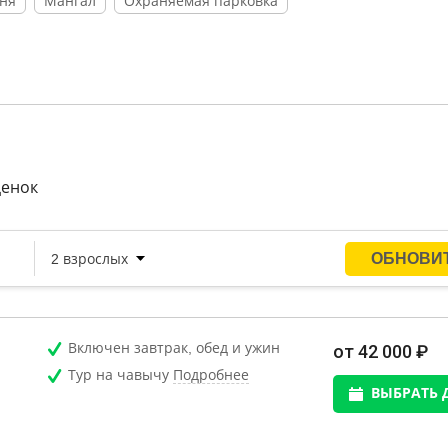
ня
Мангал
Охраняемая парковка
ценок
Включен завтрак, обед и ужин
от 42 000 ₽
Тур на чавычу
Подробнее
ВЫБРАТЬ 