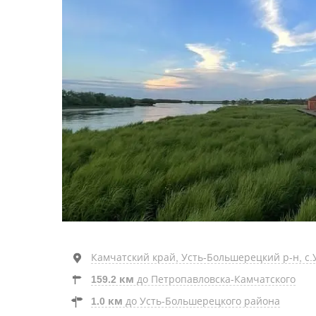
Камчатский край, Усть-Большерецкий р-н, с.У
159.2 км
до Петропавловска-Камчатского
1.0 км
до Усть-Большерецкого района