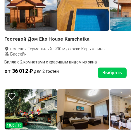
Гостевой Дом Eko House Kamchatka
поселок Термальный
·
930
м до
реки Карымшины
Бассейн
Вилла с 2 комнатами с красивым видом из окна
от 36 012 ₽
для 2 гостей
Выбрать
10.0
/ 10