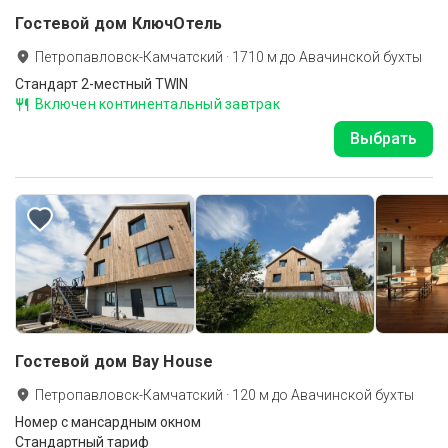
Гостевой дом КлючОтель
Петропавловск-Камчатский
·
1710
м до
Авачинской бухты
Стандарт 2-местный TWIN
Включен континентальный завтрак
Выбрать
Гостевой дом Bay House
Петропавловск-Камчатский
·
120
м до
Авачинской бухты
Hомер с мансардным окном
Стандартный тариф