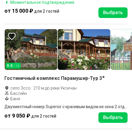
Моментальное подтверждение
от 15 000 ₽
для 2 гостей
Выбрать
9.0
/ 10
★
Гостиничный комплекс Парамушир-Тур
3
село Эссо
·
210
м до
реки Уксичан
Бассейн
Баня
Двухместный номер Superior с красивым видом из окна 2 отдельные кровати
от 9 050 ₽
для 2 гостей
Выбрать