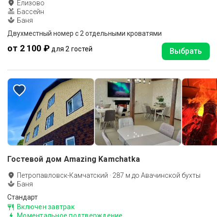
Елизово
Бассейн
Баня
Двухместный номер с 2 отдельными кроватями
от 2 100 ₽
для 2 гостей
Выбрать
Гостевой дом Amazing Kamchatka
Петропавловск-Камчатский
·
287
м до
Авачинской бухты
Баня
Стандарт
Включен завтрак
Моментальное подтверждение