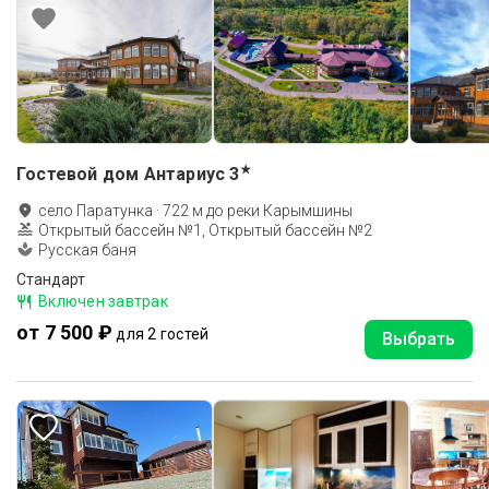
★
Гостевой дом Антариус
3
село Паратунка
·
722
м до
реки Карымшины
Открытый бассейн №1, Открытый бассейн №2
Русская баня
Стандарт
Включен завтрак
от 7 500 ₽
для 2 гостей
Выбрать