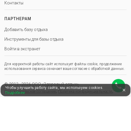
Контакты
ПАРТНЕРАМ
Добавить базу отдыха
Инструменты для базы отдыха
Войти в экстранет
Для корректной работы сайт использует файлы cookie, продолжение
использования сервиса означает ваше согласие с обработкой данных.
© 2013–2026 ООО «Здоровый отдых»
Чтобы улучшить работу сайта, мы используем cookies.
,
,
Пользовательское соглашение
Политика конфиденциальности
Подробнее
Положение о перс. данных
Удобные, быстрые и безопасные платежи
при оплате бронирований