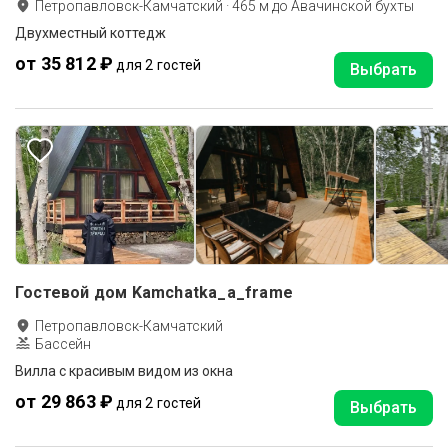
Петропавловск-Камчатский
·
465
м до
Авачинской бухты
Двухместный коттедж
от 35 812 ₽
для 2 гостей
Выбрать
Гостевой дом Kamchatka_a_frame
Петропавловск-Камчатский
Бассейн
Вилла с красивым видом из окна
от 29 863 ₽
для 2 гостей
Выбрать