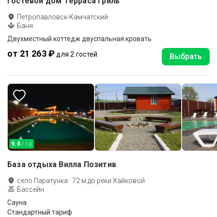
Гостевой дом Терраса Гриль
Петропавловск-Камчатский
Баня
Двухместный коттедж двуспальная кровать
от 21 263 ₽
для 2 гостей
Выбрать
9.8
/ 10
База отдыха Вилла Позитив
село Паратунка
·
72
м до
реки Хайковой
Бассейн
Сауна
Стандартный тариф