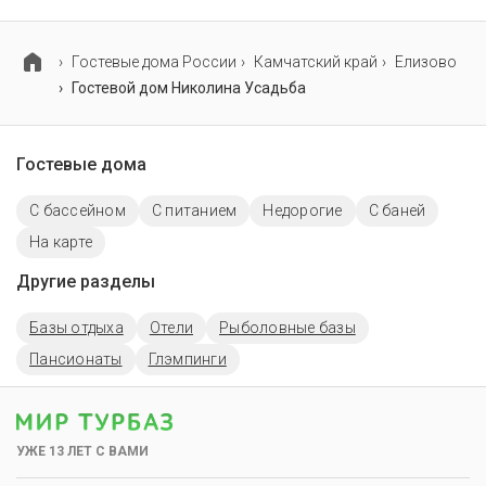
работает няня / услуги по уходу за детьми и
детские телеканалы.
Гостевые дома России
Камчатский край
Елизово
Гостевой дом Николина Усадьба
Гостевые дома
С бассейном
С питанием
Недорогие
С баней
На карте
Другие разделы
Базы отдыха
Отели
Рыболовные базы
Пансионаты
Глэмпинги
УЖЕ 13 ЛЕТ С ВАМИ