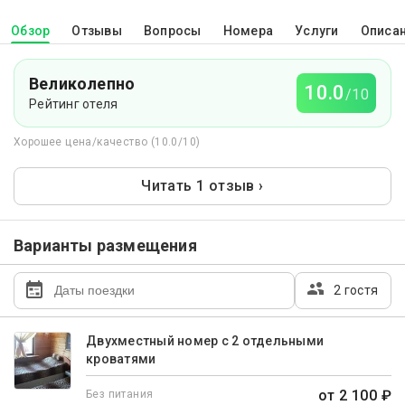
Обзор
Отзывы
Вопросы
Номера
Услуги
Описа
Великолепно
10.0
/10
Рейтинг отеля
Хорошее цена/качество (10.0/10)
Читать 1 отзыв ›
Варианты размещения
2 гостя
Двухместный номер с 2 отдельными
кроватями
от 2 100 ₽
Без питания