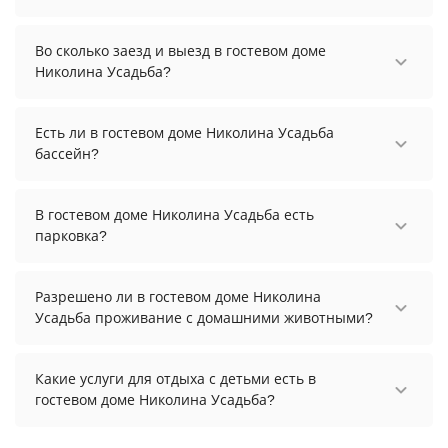
Стоимость проживания в гостевом доме
Николина Усадьба начинается от 2100 рублей.
Во сколько заезд и выезд в гостевом доме
Чтобы увидеть актуальные цены на проживание,
Николина Усадьба?
выберите нужные даты и количество гостей.
Заезд возможен после 14:00, а выезд необходимо
осуществить до 12:00.
Есть ли в гостевом доме Николина Усадьба
бассейн?
В гостевом доме Николина Усадьба есть бассейн.
В гостевом доме Николина Усадьба есть
парковка?
В гостевом доме Николина Усадьба есть
парковка, уточните информацию перед
Разрешено ли в гостевом доме Николина
бронированием у менеджера, возможно, услуга
Усадьба проживание с домашними животными?
оплачивается отдельно.
Проживание с домашними животными
разрешено. Однако, это может оплачиваться
Какие услуги для отдыха с детьми есть в
дополнительно.
гостевом доме Николина Усадьба?
Для детей в гостевом доме Николина Усадьба