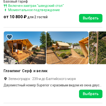
Базовый тариф
Включен завтрак "шведский стол"
Моментальное подтверждение
от 10 800 ₽
для 2 гостей
Выбрать
Глэмпинг Серф и велик
Зеленоградск
·
239
м до
Балтийского моря
Двухместный номер Superior с красивым видом из окна двуспальная кровать
Выбрать