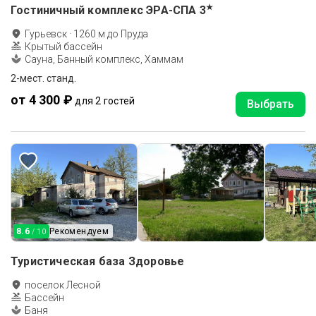
★
Гостиничный комплекс ЭРА-СПА
3
Гурьевск
·
1260
м до
Пруда
Крытый бассейн
Сауна, Банный комплекс, Хаммам
2-мест. станд.
от 4 300 ₽
для 2 гостей
Выбрать
8.6
Рекомендуем
/ 10
Туристическая база Здоровье
поселок Лесной
Бассейн
Баня