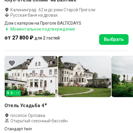
Калининград
·
62
м до
реки Старой Преголи
Русская баня на дровах
Дом с катером на Преголе BALTICDAYS
Моментальное подтверждение
от 27 800 ₽
для 2 гостей
Выбрать
9.3
/ 10
★
Отель Усадьба
4
поселок Орловка
Открытый сезонный бассейн
Стандарт twin