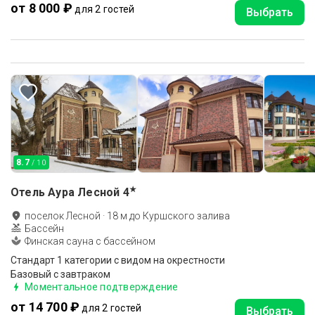
от 8 000 ₽
для 2 гостей
Выбрать
8.7
/ 10
★
Отель Аура Лесной
4
поселок Лесной
·
18
м до
Куршского залива
Бассейн
Финская сауна с бассейном
Стандарт 1 категории с видом на окрестности
Базовый с завтраком
Моментальное подтверждение
от 14 700 ₽
для 2 гостей
Выбрать