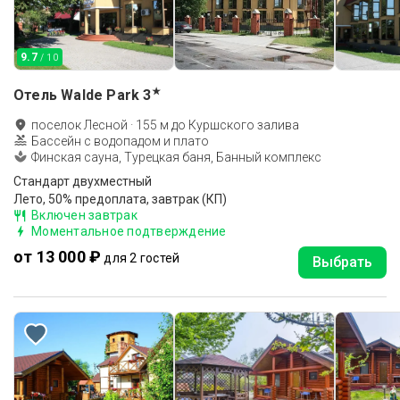
9.7
/ 10
★
Отель Walde Park
3
поселок Лесной
·
155
м до
Куршского залива
Бассейн с водопадом и плато
Финская сауна, Турецкая баня, Банный комплекс
Стандарт двухместный
Лето, 50% предоплата, завтрак (КП)
Включен завтрак
Моментальное подтверждение
от 13 000 ₽
для 2 гостей
Выбрать