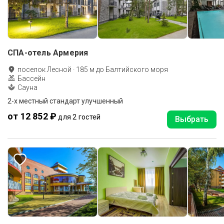
СПА-отель Армерия
поселок Лесной
·
185
м до
Балтийского моря
Бассейн
Сауна
2-x местный стандарт улучшенный
от 12 852 ₽
для 2 гостей
Выбрать