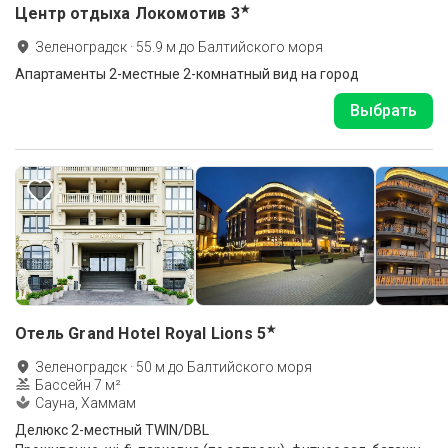
★
Центр отдыха Локомотив
3
Зеленоградск
·
55.9
м до
Балтийского моря
Апартаменты 2-местные 2-комнатный вид на город
Выбрать
★
Отель Grand Hotel Royal Lions
5
Зеленоградск
·
50
м до
Балтийского моря
Бассейн 7 м²
Сауна, Хаммам
Делюкс 2-местный TWIN/DBL