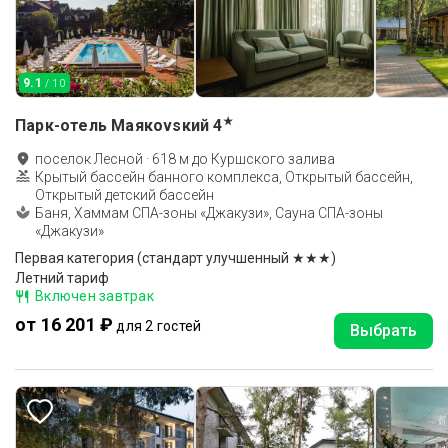
9.1
/ 10
★
Парк-отель Маякоvsкий
4
поселок Лесной
·
618
м до
Куршского залива
Крытый бассейн банного комплекса, Открытый бассейн,
Открытый детский бассейн
Баня, Хаммам СПА-зоны «Джакузи», Сауна СПА-зоны
«Джакузи»
Первая категория (стандарт улучшенный ★★★)
Летний тариф
Включен завтрак
от 16 201 ₽
для 2 гостей
Выбрать