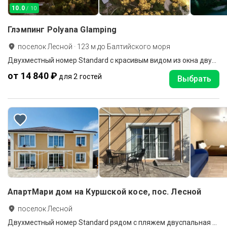
10.0
/ 10
Глэмпинг Polyana Glamping
поселок Лесной
·
123
м до
Балтийского моря
Двухместный номер Standard с красивым видом из окна двуспальная кровать
от 14 840 ₽
для 2 гостей
Выбрать
АпартМари дом на Куршской косе, пос. Лесной
поселок Лесной
Двухместный номер Standard рядом с пляжем двуспальная кровать