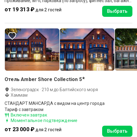
Проживание, wi-fi, парковка (по запросу), фитнес зал, багажная комната.
от 19 313 ₽
для 2 гостей
Выбрать
★
Отель Amber Shore Collection
5
Зеленоградск
·
210
м до
Балтийского моря
Хаммам
СТАНДАРТ МАНСАРДА с видом на центр города
Тариф с завтраком
Включен завтрак
Моментальное подтверждение
от 23 000 ₽
для 2 гостей
Выбрать