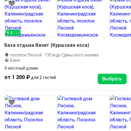
9.3
/ 10
База отдыха Визит (Куршская коса)
поселок Лесной
·
730
м до
Гданьского залива
Баня
4-местный домик
от 1 200 ₽
для 2 гостей
Выбрать