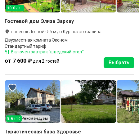
10.0
/ 10
Гостевой дом Элиза Заркау
поселок Лесной
·
55
м до
Куршского залива
Двухместная комната Эконом
Стандартный тариф
Включен завтрак "шведский стол"
от 7 600 ₽
для 2 гостей
Выбрать
8.6
Рекомендуем
/ 10
Туристическая база Здоровье