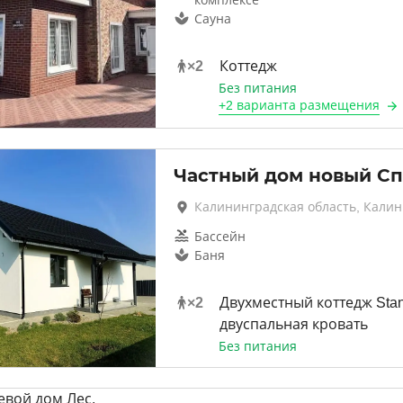
комплексе
Сауна
×
2
Коттедж
Без питания
+
2 варианта
размещения
Частный дом новый С
Калининградская область, Кали
Бассейн
Баня
×
2
Двухместный коттедж Sta
двуспальная кровать
Без питания