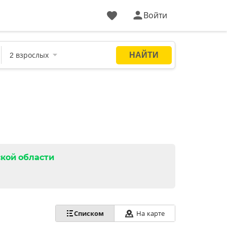
Войти
кой области
Списком
На карте