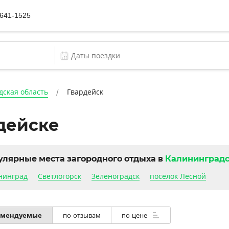
 641-1525
дская область
Гвардейск
рдейске
улярные места загородного отдыха в
Калининградс
нинград
Светлогорск
Зеленоградск
поселок Лесной
омендуемые
по отзывам
по цене