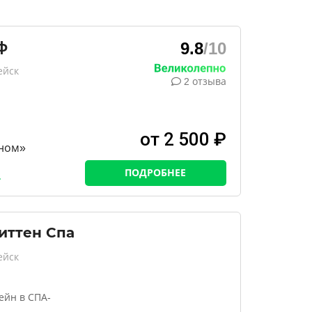
ф
9.8
/10
ейск
2 отзыва
от 2 500 ₽
ном»
ПОДРОБНЕЕ
иттен Спа
ейск
ейн в СПА-