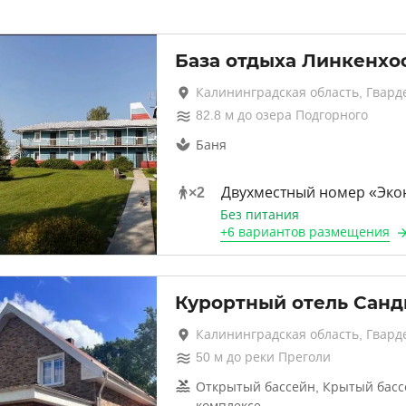
База отдыха Линкенхо
Калининградская область, Гвард
82.8
м до
озера Подгорного
Баня
×
2
Двухместный номер «Эко
Без питания
+
6 вариантов
размещения
Курортный отель Санд
Калининградская область, Гвард
50
м до
реки Преголи
Открытый бассейн, Крытый басс