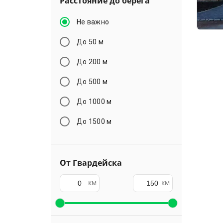
Расстояние до берега
Не важно
До 50 м
До 200 м
До 500 м
До 1000 м
До 1500 м
От Гвардейска
км
км