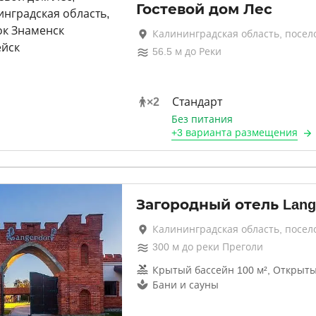
Гостевой дом Лес
Калининградская область, посел
56.5
м до
Реки
×
2
Стандарт
Без питания
+
3 варианта
размещения
Загородный отель Lang
Калининградская область, посел
300
м до
реки Преголи
Крытый бассейн 100 м², Открыты
Бани и сауны