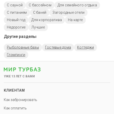
С сауной
С бассейном
Для семейного отдыха
С питанием
С баней
Загородные отели
Новый год
Для корпоратива
На карте
Недорогие
Лучшие
Другие разделы
Рыболовные базы
Гостевые дома
Коттеджи
Глэмпинги
УЖЕ 13 ЛЕТ С ВАМИ
КЛИЕНТАМ
Как забронировать
Как оплатить