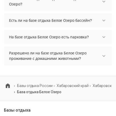
даты и количество гостей.
Озеро?
Заезд возможен после 14:00, а выезд необходимо
осуществить до 12:00.
Есть ли на базе отдыха Белое Озеро бассейн?
На базе отдыха Белое Озеро есть открытый
плавательный бассейн.
На базе отдыха Белое Озеро есть парковка?
На базе отдыха Белое Озеро нет парковки.
Разрешено ли на базе отдыха Белое Озеро
проживание с домашними животными?
Проживание с домашними животными
разрешено. Однако, это может оплачиваться
дополнительно.
Базы отдыха России
Хабаровский край
Хабаровск
База отдыха Белое Озеро
Базы отдыха