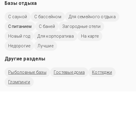
Базы отдыха
С сауной
С бассейном
Для семейного отдыха
С питанием
С баней
Загородные отели
Новый год
Для корпоратива
На карте
Недорогие
Лучшие
Другие разделы
Рыболовные базы
Гостевые дома
Коттеджи
Глэмпинги