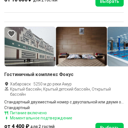
для 2 гостей
Выбрать
Гостиничный комплекс Фокус
Хабаровск
·
5250
м до
реки Амур
Крытый бассейн, Крытый детский бассейн, Открытый
бассейн
Стандартный двухместный номер с двуспальной или двумя односпальными кроватями
Стандартный
Питание включено
Моментальное подтверждение
от 4 400 ₽
для 2 гостей
Выбрать