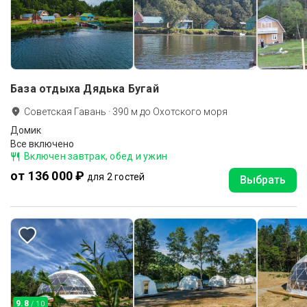
База отдыха Дядька Бугай
Советская Гавань
·
390
м до
Охотского моря
Домик
Все включено
Включен завтрак, обед и ужин
от 136 000 ₽
для 2 гостей
Выбрать
9.8
/ 10