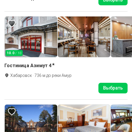
10.0
/ 10
★
Гостиница Азимут
4
Хабаровск
·
736
м до
реки Амур
Выбрать