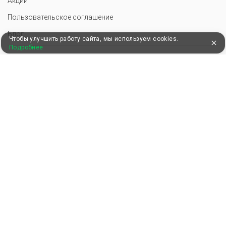
Акции
Пользовательское соглашение
Блог
Чтобы улучшить работу сайта, мы используем cookies.
Подробнее
КОМПАНИЯ
О нас
Почему мы?
Вакансии
Контакты
ПАРТНЕРАМ
Добавить базу отдыха
Инструменты для базы отдыха
Войти в экстранет