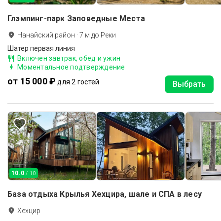
Глэмпинг-парк Заповедные Места
Нанайский район
·
7
м до
Реки
Шатер первая линия
Включен завтрак, обед и ужин
Моментальное подтверждение
от 15 000 ₽
для 2 гостей
Выбрать
10.0
/ 10
База отдыха Крылья Хехцира, шале и СПА в лесу
Хехцир