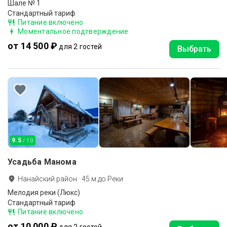
Шале № 1
Стандартный тариф
Питание включено
Моментальное подтверждение
от 14 500 ₽
для 2 гостей
Выбрать
9.5
/ 10
Усадьба Манома
Нанайский район
·
45
м до
Реки
Мелодия реки (Люкс)
Стандартный тариф
Питание включено
от 10 000 ₽