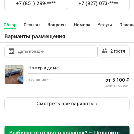
+7 (851) 299-****
+7 (927) 073-****
Обзор
Отзывы
Вопросы
Номера
Услуги
Описа
Варианты размещения
2 гостя
Номер в доме
от 5 100 ₽
Без питания
для 3 гостей
Смотреть все варианты ›
Выбираете отдых в подарок? — Подарите