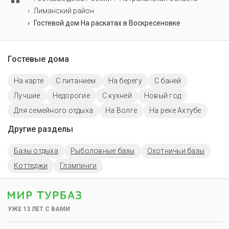
Лиманский район
Гостевой дом На раскатах в Воскресеновке
Гостевые дома
На карте
С питанием
На берегу
С баней
Лучшие
Недорогие
С кухней
Новый год
Для семейного отдыха
На Волге
На реке Ахтубе
Другие разделы
Базы отдыха
Рыболовные базы
Охотничьи базы
Коттеджи
Глэмпинги
УЖЕ 13 ЛЕТ С ВАМИ