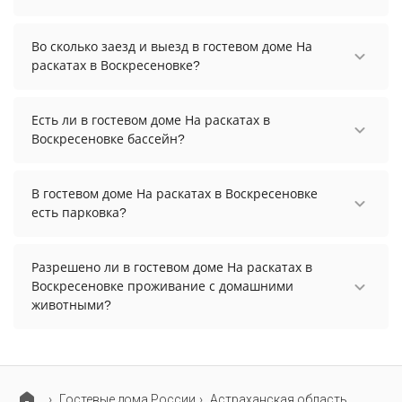
Стоимость проживания в гостевом доме На
раскатах в Воскресеновке начинается от 5100
Во сколько заезд и выезд в гостевом доме На
рублей. Чтобы увидеть актуальные цены на
раскатах в Воскресеновке?
проживание, выберите нужные даты и
Заезд возможен после 13:00, а выезд необходимо
количество гостей.
осуществить до 11:00.
Есть ли в гостевом доме На раскатах в
Воскресеновке бассейн?
В гостевом доме На раскатах в Воскресеновке
есть бассейн.
В гостевом доме На раскатах в Воскресеновке
есть парковка?
В гостевом доме На раскатах в Воскресеновке
есть парковка, уточните информацию перед
Разрешено ли в гостевом доме На раскатах в
бронированием у менеджера, возможно, услуга
Воскресеновке проживание с домашними
оплачивается отдельно.
животными?
Проживание с домашними животными
запрещено.
Гостевые дома России
Астраханская область