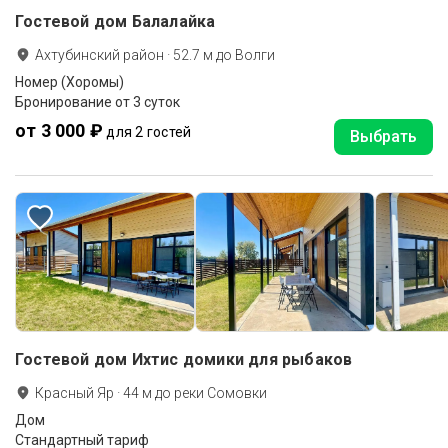
Гостевой дом Балалайка
Ахтубинский район
·
52.7
м до
Волги
Номер (Хоромы)
Бронирование от 3 суток
от 3 000 ₽
для 2 гостей
Выбрать
Гостевой дом Ихтис домики для рыбаков
Красный Яр
·
44
м до
реки Сомовки
Дом
Стандартный тариф