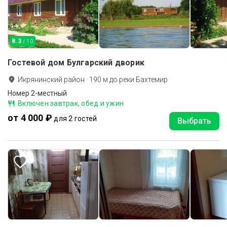
8.3
/ 10
Гостевой дом Булгарский дворик
Икрянинский район
·
190
м до
реки Бахтемир
Номер 2-местный
Включен завтрак, обед и ужин
от 4 000 ₽
для 2 гостей
Выбрать