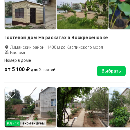
Гостевой дом На раскатах в Воскресеновке
Лиманский район
·
1400
м до
Каспийского моря
Бассейн
Номер в доме
от 5 100 ₽
для 2 гостей
Выбрать
9.8
Рекомендуем
/ 10