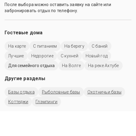
После выбора можно оставить заявку на сайте или
забронировать отдых по телефону.
Гостевые дома
На карте
С питанием
На берегу
С баней
Лучшие
Недорогие
С кухней
Новый год
Для семейного отдыха
На Волге
На реке Ахтубе
Другие разделы
Базы отдыха
Рыболовные базы
Охотничьи базы
Коттеджи
Глэмпинги