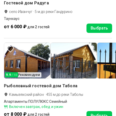
Гостевой дом Радуга
село Иванчуг
·
5
м до
реки Гандурино
Таунхаус
от 6 000 ₽
для 2 гостей
Выбрать
9.9
Рекомендуем
/ 10
Рыболовный гостевой дом Табола
Камызякский район
·
455
м до
реки Таболы
Апартаменты ПОЛУЛЮКС Семейный
Включен завтрак, обед и ужин
от 8 000 ₽
для 2 гостей
Выбрать