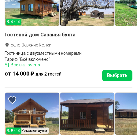
9.4
/ 10
Гостевой дом Сазанья бухта
село Верхние Колки
Гостиница с двухместными номерами
Тариф "Всё включено"
Все включено
от 14 000 ₽
для 2 гостей
Выбрать
9.9
Рекомендуем
/ 10