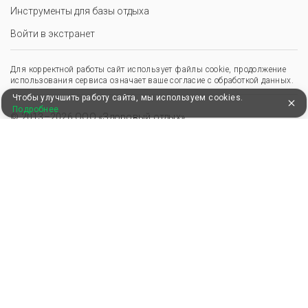
Инструменты для базы отдыха
Войти в экстранет
Для корректной работы сайт использует файлы cookie, продолжение
использования сервиса означает ваше согласие с обработкой данных.
Чтобы улучшить работу сайта, мы используем cookies.
Подробнее
© 2013–2026 ООО «Здоровый отдых»
,
,
Пользовательское соглашение
Политика конфиденциальности
Положение о перс. данных
Удобные, быстрые и безопасные платежи
при оплате бронирований
Мы в Едином федеральном реестре турагентов
ООО “Здоровый отдых”
0008795
РТА