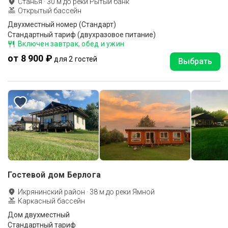
Станья
·
30
м до
реки Рытый банк
Открытый бассейн
Двухместный номер (Стандарт)
Стандартный тариф (двухразовое питание)
Включен завтрак, обед и ужин
от 8 900 ₽
для 2 гостей
Выбрать
Гостевой дом Берлога
Икрянинский район
·
38
м до
реки Ямной
Каркасный бассейн
Дом двухместный
Стандартный тариф