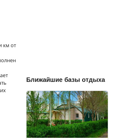
и км от
ыполнен
ает
Ближайшие базы отдыха
ать
ких