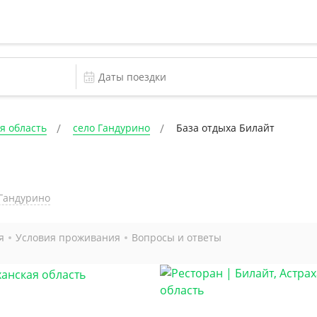
я область
село Гандурино
База отдыха Билайт
.Гандурино
я
Условия проживания
Вопросы и ответы