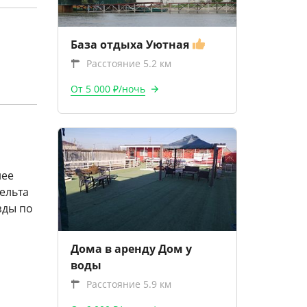
База отдыха Уютная
Расстояние 5.2 км
От 5 000 ₽/ночь
нее
ельта
зды по
Дома в аренду Дом у
воды
Расстояние 5.9 км