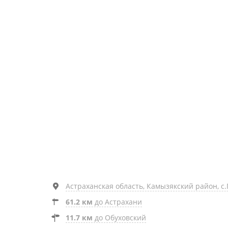
Астраханская область, Камызякский район, с
61.2 км
до Астрахани
11.7 км
до Обуховский