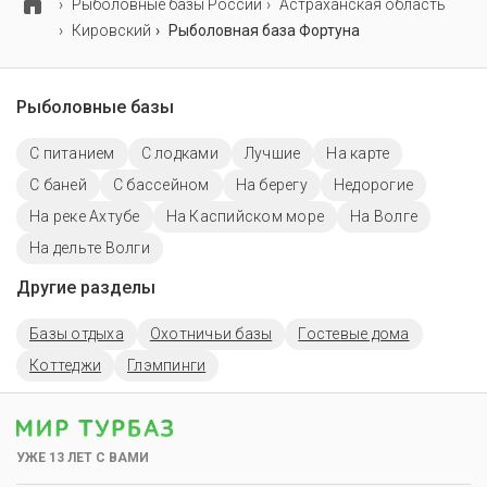
Рыболовные базы России
Астраханская область
Кировский
Рыболовная база Фортуна
Рыболовные базы
С питанием
С лодками
Лучшие
На карте
С баней
С бассейном
На берегу
Недорогие
На реке Ахтубе
На Каспийском море
На Волге
На дельте Волги
Другие разделы
Базы отдыха
Охотничьи базы
Гостевые дома
Коттеджи
Глэмпинги
УЖЕ 13 ЛЕТ С ВАМИ