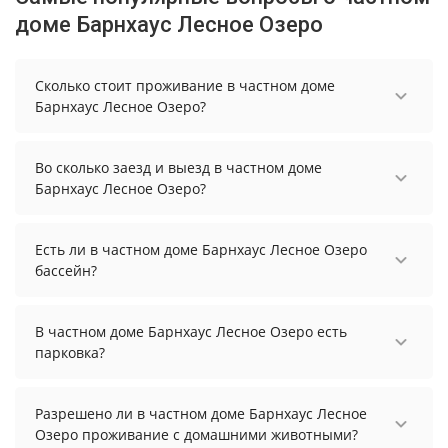
доме Барнхаус Лесное Озеро
Сколько стоит проживание в частном доме
Барнхаус Лесное Озеро?
Стоимость проживания в частном доме Барнхаус
Лесное Озеро начинается от 7500 рублей. Чтобы
Во сколько заезд и выезд в частном доме
увидеть актуальные цены на проживание,
Барнхаус Лесное Озеро?
выберите нужные даты и количество гостей.
Заезд возможен после 15:00, а выезд необходимо
осуществить до 12:00.
Есть ли в частном доме Барнхаус Лесное Озеро
бассейн?
В частном доме Барнхаус Лесное Озеро нет
бассейна.
В частном доме Барнхаус Лесное Озеро есть
парковка?
В частном доме Барнхаус Лесное Озеро есть
парковка, уточните информацию перед
Разрешено ли в частном доме Барнхаус Лесное
бронированием у менеджера, возможно, услуга
Озеро проживание с домашними животными?