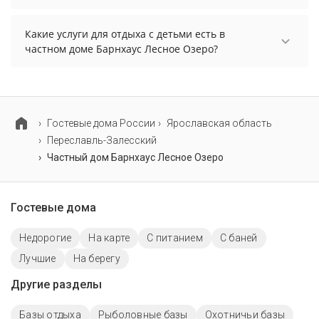
оплачивается отдельно.
Проживание с домашними животными
запрещено.
Какие услуги для отдыха с детьми есть в
частном доме Барнхаус Лесное Озеро?
Для детей в частном доме Барнхаус Лесное
Озеро работает детская площадка и детские
телеканалы.
Гостевые дома России
Ярославская область
Переславль-Залесский
Частный дом Барнхаус Лесное Озеро
Гостевые дома
Недорогие
На карте
С питанием
С баней
Лучшие
На берегу
Другие разделы
Базы отдыха
Рыболовные базы
Охотничьи базы