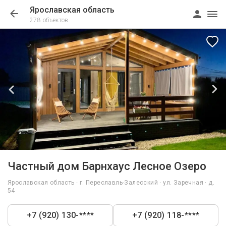
Ярославская область
278 объектов
1/38
Частный дом Барнхаус Лесное Озеро
Ярославская область · г. Переславль-Залесский · ул. Заречная · д.
54
+7 (920) 130-****
+7 (920) 118-****