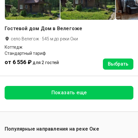
Гостевой дом Дом в Велегоже
село Велегож
·
545
м до
реки Оки
Коттедж
Стандартный тариф
от 6 556 ₽
для 2 гостей
Выбрать
Показать еще
Популярные направления на реке Оке