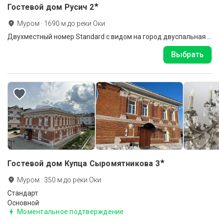
★
Гостевой дом Русич
2
Муром
·
1690
м до
реки Оки
Двухместный номер Standard с видом на город двуспальная кровать
Выбрать
★
Гостевой дом Купца Сыромятникова
3
Муром
·
350
м до
реки Оки
Стандарт
Основной
Моментальное подтверждение