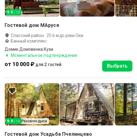
9.5
/ 10
Гостевой дом МАруся
Спасский район
·
25.6
м до
реки Оки
Банный комплекс
Домик Домовенка Кузи
Моментальное подтверждение
от 10 000 ₽
для 2 гостей
Выбрать
9.9
Рекомендуем
/ 10
Гостевой дом Усадьба Пчелинцево