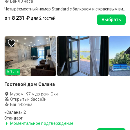
Баня 3 часа
Четырёхместный номер Standard с балконом и с красивым видом из окна
от 8 231 ₽
для 2 гостей
Выбрать
9.7
/ 10
Гостевой дом Салана
Муром
·
97
м до
реки Оки
Открытый бассейн
Баня-бочка
«Салана» 2
Стандарт
Моментальное подтверждение