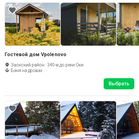
Гостевой дом Vpolenovo
Заокский район
·
340
м до
реки Оки
Баня на дровах
Выбрать