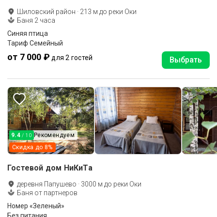
Шиловский район
·
213
м до
реки Оки
Баня 2 часа
Синяя птица
Тариф Семейный
от 7 000 ₽
для 2 гостей
Выбрать
9.4
Рекомендуем
/ 10
Скидка до
8
%
Гостевой дом НиКиТа
деревня Папушево
·
3000
м до
реки Оки
Баня от партнеров
Номер «Зеленый»
Без питания