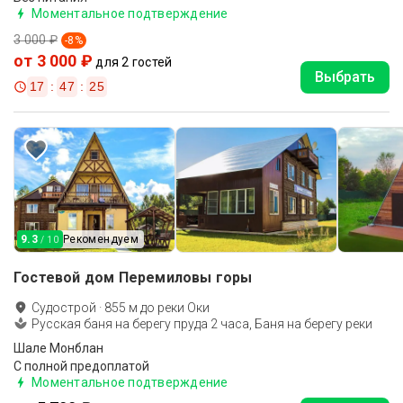
Моментальное подтверждение
3 000 ₽
-
8
%
от 3 000 ₽
для 2 гостей
Выбрать
17
:
47
:
24
9.3
Рекомендуем
/ 10
Гостевой дом Перемиловы горы
Судострой
·
855
м до
реки Оки
Русская баня на берегу пруда 2 часа, Баня на берегу реки
Шале Монблан
С полной предоплатой
Моментальное подтверждение