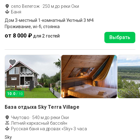
село Велегож
·
250
м до
реки Оки
Баня
Дом 3-местный 1-комнатный Уютный 3 №4
Проживание, wi-fi, стоянка
от 8 000 ₽
для 2 гостей
Выбрать
10.0
/ 10
База отдыха Sky Terra Village
Чмутово
·
540
м до
реки Оки
Летний каркасный бассейн
Русская баня на дровах «Sky» 3 часа
Sky