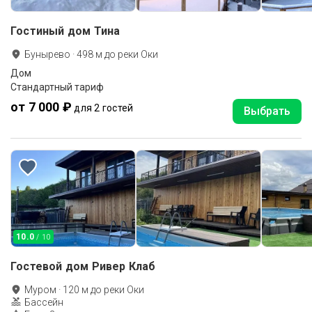
Гостиный дом Тина
Бунырево
·
498
м до
реки Оки
Дом
Стандартный тариф
от 7 000 ₽
для 2 гостей
Выбрать
10.0
/ 10
Гостевой дом Ривер Клаб
Муром
·
120
м до
реки Оки
Бассейн