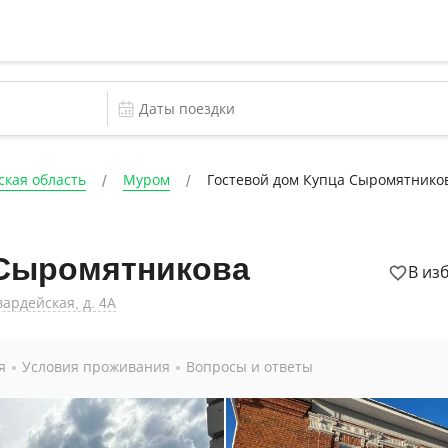
кая область
Муром
Гостевой дом Купца Сыромятнико
 Сыромятникова
В из
ардейская, д. 4А
я
Условия проживания
Вопросы и ответы