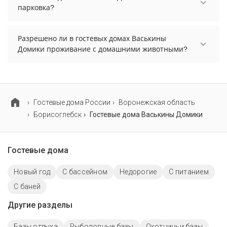
парковка?
В гостевых домах Васькины Домики есть
парковка, уточните информацию перед
Разрешено ли в гостевых домах Васькины
бронированием у менеджера, возможно, услуга
Домики проживание с домашними животными?
оплачивается отдельно.
Проживание с домашними животными
разрешено. Однако, это может оплачиваться
дополнительно.
Гостевые дома России
Воронежская область
Борисоглебск
Гостевые дома Васькины Домики
Гостевые дома
Новый год
С бассейном
Недорогие
С питанием
С баней
Другие разделы
Базы отдыха
Рыболовные базы
Охотничьи базы