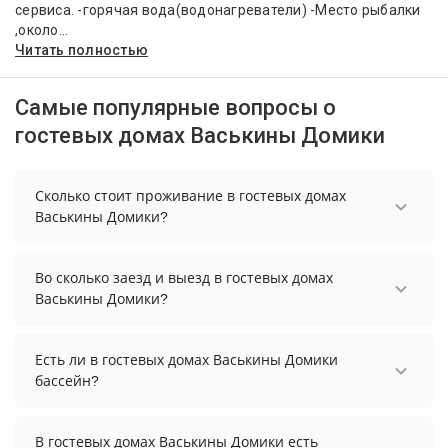
сервиса. -горячая вода(водонагреватели) -Место рыбалки
,около...
Читать полностью
Самые популярные вопросы о
гостевых домах Васькины Домики
Сколько стоит проживание в гостевых домах
Васькины Домики?
Стоимость проживания в гостевых домах
Васькины Домики начинается от 3500 рублей.
Во сколько заезд и выезд в гостевых домах
Чтобы увидеть актуальные цены на проживание,
Васькины Домики?
выберите нужные даты и количество гостей.
Заезд возможен после 14:00, а выезд необходимо
осуществить до 12:00.
Есть ли в гостевых домах Васькины Домики
бассейн?
В гостевых домах Васькины Домики нет
бассейна.
В гостевых домах Васькины Домики есть