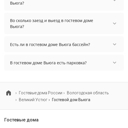
Вьюга?
Чтобы увидеть актуальные цены на проживание
в гостевом доме Вьюга, выберите нужные даты и
Во сколько заезд и выезд в гостевом доме
количество гостей.
Вьюга?
Заезд возможен после 12:00, а выезд необходимо
осуществить до 14:00.
Есть ли в гостевом доме Вьюга бассейн?
В гостевом доме Вьюга нет бассейна.
В гостевом доме Вьюга есть парковка?
В гостевом доме Вьюга есть парковка, уточните
информацию перед бронированием у
менеджера, возможно, услуга оплачивается
отдельно.
Гостевые дома России
Вологодская область
Великий Устюг
Гостевой дом Вьюга
Гостевые дома