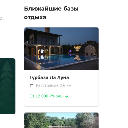
Ближайшие базы
отдыха
а.
Турбаза Ла Луна
Расстояние 2.6 км
От 13 000 ₽/ночь