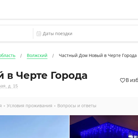
область
Волжский
Частный Дом Новый в Черте Города
 в Черте Города
В из
ая, д. 15
я
Условия проживания
Вопросы и ответы