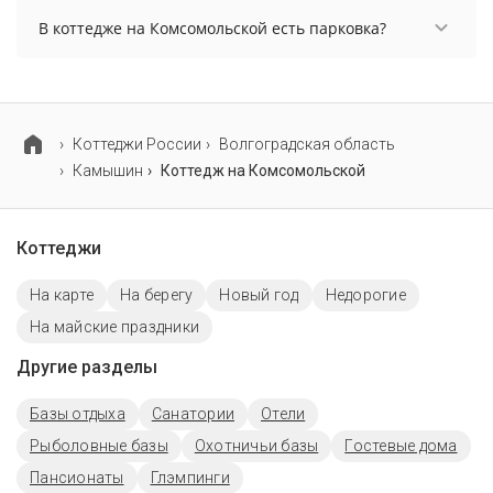
В коттедже на Комсомольской есть парковка?
В коттедже на Комсомольской есть парковка,
уточните информацию перед бронированием у
менеджера, возможно, услуга оплачивается
отдельно.
Коттеджи России
Волгоградская область
Камышин
Коттедж на Комсомольской
Коттеджи
На карте
На берегу
Новый год
Недорогие
На майские праздники
Другие разделы
Базы отдыха
Санатории
Отели
Рыболовные базы
Охотничьи базы
Гостевые дома
Пансионаты
Глэмпинги