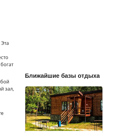
 Эта
есто
 богат
Ближайшие базы отдыха
юбой
й зал,
те