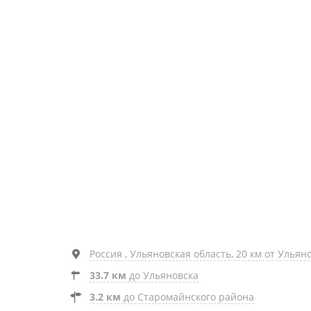
Россия , Ульяновская область, 20 км от Ульян
33.7 км
до Ульяновска
3.2 км
до Старомайнского района