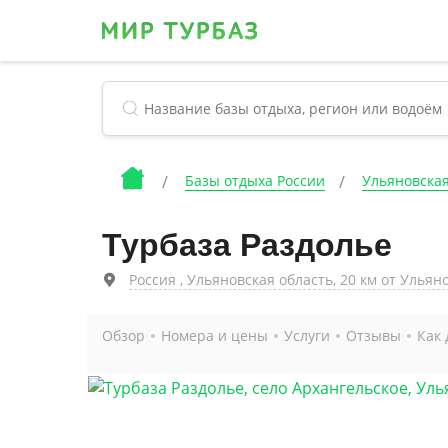
Базы отдыха России
Ульяновская
Турбаза Раздолье
Россия , Ульяновская область, 20 км от Ульян
Обзор
Номера и цены
Услуги
Отзывы
Как 