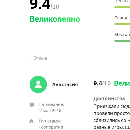
9.4
Цена/к
/10
Серви
Место
1
Отзыв
9.4
/10
Анастасия
Достоинства
Проживание:
Приезжали сюда
27 мая 2016
провели просто
сблизились со 
Тип отдыха:
разные игры, ш
Корпоратив