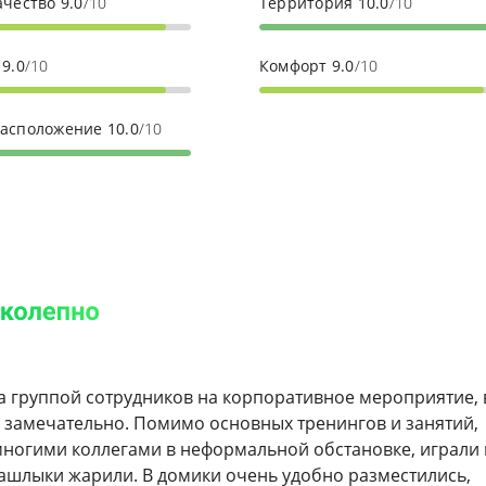
ачество
9.0
/10
Территория
10.0
/10
с
9.0
/10
Комфорт
9.0
/10
расположение
10.0
/10
 группой сотрудников на корпоративное мероприятие,
 замечательно. Помимо основных тренингов и занятий,
многими коллегами в неформальной обстановке, играли 
ашлыки жарили. В домики очень удобно разместились,