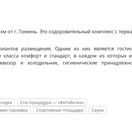
 км от г. Тюмень. Это оздоровительный комплекс с тер
риантов размещения. Одним из них является гости
класса комфорт и стандарт, в каждом из которых и
левизор и холодильник, гигиенические принадлежн
с 12-ю гидропушками и более 50-ю гидрофорсунками. З
гейзер и лейка с 12-ю форсунками. Поблизости распол
еседка
Спа-процедура — «Фитобочка»
ухе обустроены уютные беседки с необходимым оснаще
мая парковка
Спортивные площадки
Сауна
аспоряжении гостей: финская сауна, фищ-пилинг и фито-б
том и катание на лыжах с обустроенной горки зимой. Дл
дки.