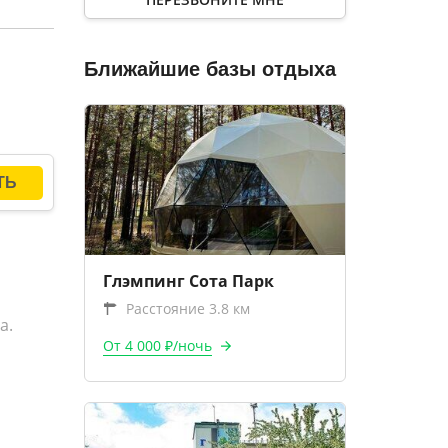
четы за
Ближайшие базы отдыха
Глэмпинг Сота Парк
Расстояние 3.8 км
а.
От 4 000 ₽/ночь