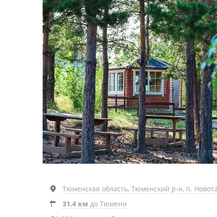
Тюменская область, Тюменский р-н, п. Новота
31.4 км
до Тюмени