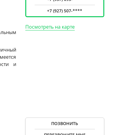
+7 (927) 507-****
Посмотреть на карте
мальным
ничный
меется
ости и
десь же
агается
нием –
очка, а
я детей
ПОЗВОНИТЬ
ПЕРЕЗВОНИТЕ МНЕ