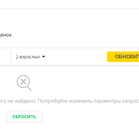
длагается детское меню.
ема доступа, заменяющая собой ключи и денежные рас
ценок
го не найдено. Попробуйте изменить параметры запрос
СБРОСИТЬ