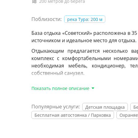
200 метров до берега
Поблизости:
река Тура: 200 м
База отдыха «Советский» расположена в 35
источником и идеальное место для отдыха.
Отдыхающим предлагается несколько ва
комплекс с комфортабельными номерами 
необходимая мебель, кондиционер, те
собственный санузел.
База отдыха оснащена горячим бассейном 
Показать полное описание
есть водопад, детская зона, специальный 
озеро с минеральной водой.
Популярные услуги:
Детская площадка
Б
Для любителей готовить на свежем возд
Бесплатная автостоянка / Парковка
Охраняе
мангалы, посуда, угли и розжиг. Также в р
также прогулка по озеру на катамаране ле
предусмотрены уличные спортивные площа