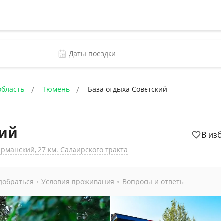
область
Тюмень
База отдыха Советский
ий
В из
рманский, 27 км. Салаирского тракта
добраться
Условия проживания
Вопросы и ответы