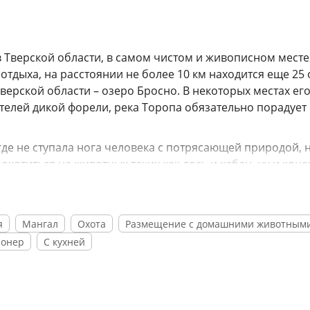
 Тверской области, в самом чистом и живописном месте
тдыха, на расстоянии не более 10 км находится еще 25 
ерской области – озеро Бросно. В некоторых местах ег
ителей дикой форели, река Торопа обязательно порадует
де не ступала нога человека с потрясающей природой, 
охотиться на животных таких как лось и кабан, ну и кон
ерева и многих других.
олоком по утрам, домашним творогом, сметаной, масло
 нашего собственного производства. Купание в реках и
я
Мангал
Охота
Размещение с домашними животным
 баня на берегу озера, путешествия на снегоходах и
ионер
С кухней
дных лыжах, вэйкборде и моторной лодке помогут вам по
е возвращаться снова и снова, ведь природа заворажив
кий отдых на природе попросту необходим. Где еще они 