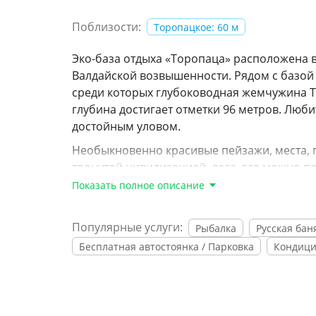
Поблизости:
Торопацкое: 60 м
Эко-база отдыха «Торопаца» расположена в
Валдайской возвышенности. Рядом с базой о
среди которых глубоководная жемчужина Тв
глубина достигает отметки 96 метров. Люб
достойным уловом.
Необыкновенно красивые пейзажи, места, г
тронутой цивилизацией, леса, где можно по
охота на селезня, вальдшнепа, глухаря, тет
Показать полное описание
Настоящий деревенский отдых, с парным м
многими другими натуральными продуктами
Популярные услуги:
Рыбалка
Русская бан
озерах, сбор земляники и черники, русская
Бесплатная автостоянка / Парковка
Кондиц
квадроциках, велопрогулки, катание на во
незабываемые эмоции от отдыха и вы будет
Ну и конечно же для ваших детей деревенс