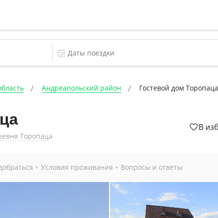
область
Андреапольский район
Гостевой дом Торопац
аца
В из
еревня Торопаца
добраться
Условия проживания
Вопросы и ответы