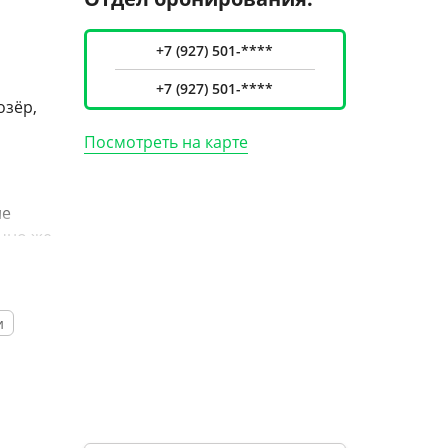
+7 (927) 501-****
+7 (927) 501-****
озёр,
о
Посмотреть на карте
не
ечно же
м и
и
лучить
ает!
смогут