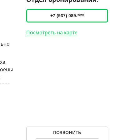
+7 (937) 089-****
Посмотреть на карте
льно
ха,
роены
и
ерез
силы и
ованная
ПОЗВОНИТЬ