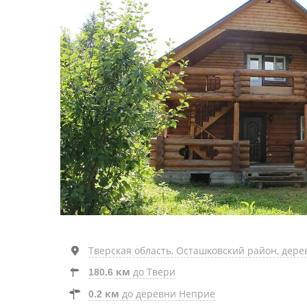
Тверская область, Осташковский район, дер
до Твери
180.6 км
до деревни Неприе
0.2 км