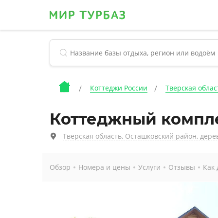
Коттеджи России
Тверская облас
Коттеджный компле
Тверская область, Осташковский район, дер
Обзор
Номера и цены
Услуги
Отзывы
Как 