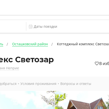
ть
Осташковский район
Коттеджный комплекс Светоз
кс Светозар
В из
евня Неприе
добраться
Условия проживания
Вопросы и ответы