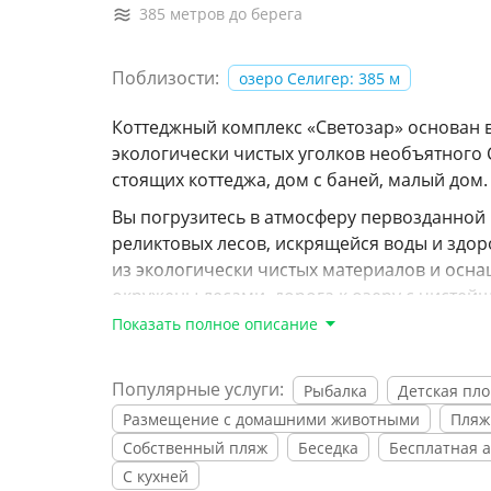
385 метров до берега
Поблизости:
озеро Селигер: 385 м
Коттеджный комплекс «Светозар» основан 
экологически чистых уголков необъятного 
стоящих коттеджа, дом с баней, малый дом
Вы погрузитесь в атмосферу первозданной 
реликтовых лесов, искрящейся воды и здор
из экологически чистых материалов и осн
окружены лесами, дорога к озеру с чисте
пролесок и будет приятной прогулкой.
Показать полное описание
За несколько дней Вы избавитесь от суеты,
позитив! Для Вашего досуга возможна орган
Популярные услуги:
Рыбалка
Детская пл
островах, рыбалки и ознакомительных прог
Размещение с домашними животными
Пляж
детская площадка.
Собственный пляж
Беседка
Бесплатная а
С кухней