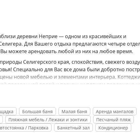
вблизи деревни Неприе — одном из красивейших и
Селигера. Для Вашего отдыха предлагаются четыре отде
. Вы можете арендовать любой из них на любое время.
природы Селигерского края, спокойствия, свежего возду
овья! Специально для Вас все дома были добротно пост
ащены новой мебелью и элементами интерьера. Коттедж
йшей прозрачной водой и песчаным пляжем проложена ч
 стресса и негатива мегаполиса и приобретете здоровье, 
изация питания, конных прогулок, экскурсий, отдыха на
ощадка
Большая баня
Малая баня
Аренда мангалов
улок по водной глади озера. Для детей имеется оборуд
Пляжная мебель / Лежаки и зонтики
Песчаный пляж
втостоянка / Парковка
Банкетный зал
Кондиционер