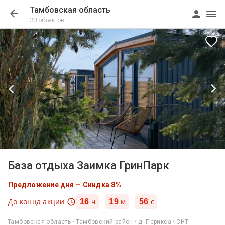
Тамбовская область
30 объектов
1/76
База отдыха Заимка ГринПарк
Предложение дня — Скидка 8%
16
19
55
До конца акции:
:
:
ч
м
с
Тамбовская область · Тамбовский район · д. Перикса · СНТ