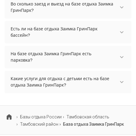
ГринПарк начинается от 14883 рублей. Чтобы
Во сколько заезд и выезд на базе отдыха Заимка
увидеть актуальные цены на проживание,
ГринПарк?
выберите нужные даты и количество гостей.
Заезд возможен после 14:00, а выезд необходимо
осуществить до 12:00.
Есть ли на базе отдыха Заимка ГринПарк
бассейн?
На базе отдыха Заимка ГринПарк есть открытый
бассейн.
На базе отдыха Заимка ГринПарк есть
парковка?
На базе отдыха Заимка ГринПарк есть парковка,
уточните информацию перед бронированием у
Какие услуги для отдыха с детьми есть на базе
менеджера, возможно, услуга оплачивается
отдыха Заимка ГринПарк?
отдельно.
Для детей на базе отдыха Заимка ГринПарк
работает детская площадка.
Базы отдыха России
Тамбовская область
Тамбовский район
База отдыха Заимка ГринПарк