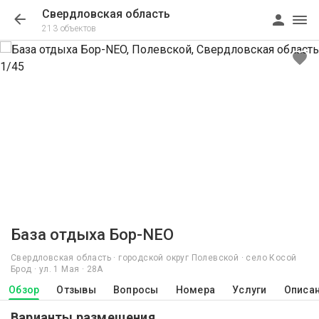
Свердловская область
213 объектов
1/45
База отдыха Бор-NEO
Свердловская область · городской округ Полевской · село Косой
Брод · ул. 1 Мая · 28А
Обзор
Отзывы
Вопросы
Номера
Услуги
Описа
Варианты размещения