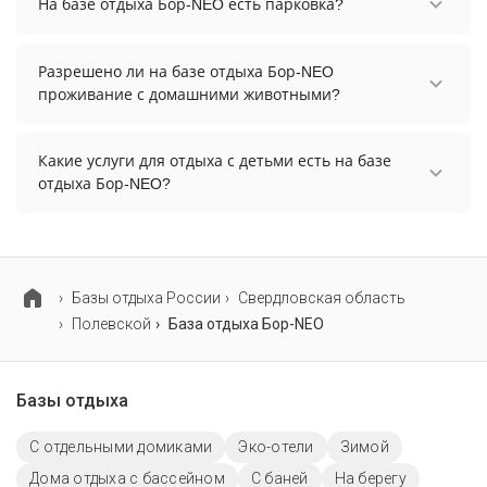
На базе отдыха Бор-NEO есть парковка?
На базе отдыха Бор-NEO есть парковка, уточните
информацию перед бронированием у
Разрешено ли на базе отдыха Бор-NEO
менеджера, возможно, услуга оплачивается
проживание с домашними животными?
отдельно.
Проживание с домашними животными
запрещено.
Какие услуги для отдыха с детьми есть на базе
отдыха Бор-NEO?
Для детей на базе отдыха Бор-NEO работает
детская площадка.
Базы отдыха России
Свердловская область
Полевской
База отдыха Бор-NEO
Базы отдыха
С отдельными домиками
Эко-отели
Зимой
Дома отдыха с бассейном
С баней
На берегу