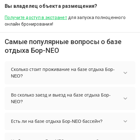
Вы владелец объекта размещения?
Получите доступ в экстранет
для запуска полноценного
онлайн бронирования!
Самые популярные вопросы о базе
отдыха Бор-NEO
Сколько стоит проживание на базе отдыха Бор-
NEO?
Чтобы увидеть актуальные цены на проживание
на базе отдыха Бор-NEO, выберите нужные даты
Во сколько заезд и выезд на базе отдыха Бор-
и количество гостей.
NEO?
Заезд возможен после 18:00, а выезд необходимо
осуществить до 15:00.
Есть ли на базе отдыха Бор-NEO бассейн?
На базе отдыха Бор-NEO нет бассейна.