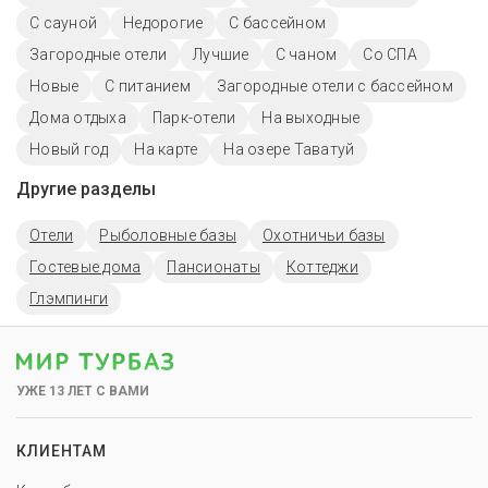
С сауной
Недорогие
С бассейном
Загородные отели
Лучшие
С чаном
Со СПА
Новые
С питанием
Загородные отели с бассейном
Дома отдыха
Парк-отели
На выходные
Новый год
На карте
На озере Таватуй
Другие разделы
Отели
Рыболовные базы
Охотничьи базы
Гостевые дома
Пансионаты
Коттеджи
Глэмпинги
УЖЕ 13 ЛЕТ С ВАМИ
КЛИЕНТАМ