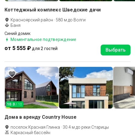
Коттеджный комплекс Шведские дачи
Красноярский район
·
580
м до
Волги
Баня
Синий домик
Моментальное подтверждение
от 5 555 ₽
для 2 гостей
Выбрать
10.0
/ 10
Дома в аренду Country House
поселок Красная Глинка
·
30.4
м до
реки Старицы
Каркасный бассейн