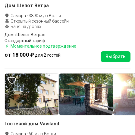
Дом Шепот Ветра
Самара
·
3890
м до
Волги
Открытый сезонный бассейн
Баня на дровах
Дом «Шепот Ветра»
Стандартный тариф
Моментальное подтверждение
от 18 000 ₽
для 2 гостей
Выбрать
Гостевой дом Vaviland
Самара
·
60
м до
Волги