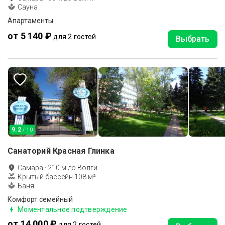
Сауна
Апартаменты
от 5 140 ₽
для 2 гостей
Выбрать
9.2
/ 10
Санаторий Красная Глинка
Самара
·
210
м до
Волги
Крытый бассейн 108 м²
Баня
Комфорт семейный
Моментальное подтверждение
от 14 000 ₽
для 2 гостей