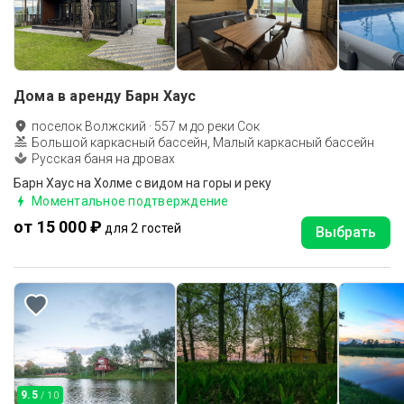
Дома в аренду Барн Хаус
поселок Волжский
·
557
м до
реки Сок
Большой каркасный бассейн, Малый каркасный бассейн
Русская баня на дровах
Барн Хаус на Холме с видом на горы и реку
Моментальное подтверждение
от 15 000 ₽
для 2 гостей
Выбрать
9.5
/ 10