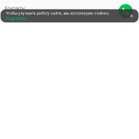
Контакты
Чтобы улучшить работу сайта, мы используем cookies.
Подробнее
ПАРТНЕРАМ
Добавить базу отдыха
Инструменты для базы отдыха
Войти в экстранет
Для корректной работы сайт использует файлы cookie, продолжение
использования сервиса означает ваше согласие с обработкой данных.
© 2013–2026 ООО «Здоровый отдых»
,
,
Пользовательское соглашение
Политика конфиденциальности
Положение о перс. данных
Удобные, быстрые и безопасные платежи