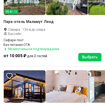
10.0
/ 10
Парк-отель Маламут Ленд
Самара
·
134
м до
озера
Бассейн
Сафари-тент
Без питания ОТА
Моментальное подтверждение
от 10 005 ₽
для 2 гостей
Выбрать