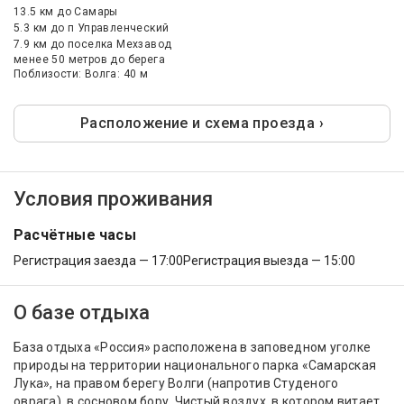
13.5 км
до Самары
5.3 км
до п Управленческий
7.9 км
до поселка Мехзавод
менее 50 метров до берега
Поблизости: Волга: 40 м
Расположение и схема проезда ›
Условия проживания
Расчётные часы
Регистрация заезда — 17:00
Регистрация выезда — 15:00
О базе отдыха
База отдыха «Россия» расположена в заповедном уголке
природы на территории национального парка «Самарская
Лука», на правом берегу Волги (напротив Студеного
оврага), в сосновом бору. Чистый воздух, в котором витает