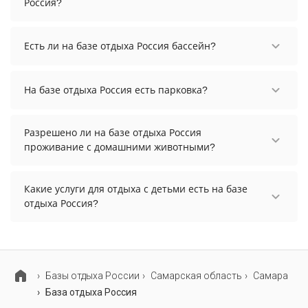
Россия?
Заезд возможен после 17:00, а выезд необходимо
осуществить до 15:00.
Есть ли на базе отдыха Россия бассейн?
На базе отдыха Россия нет бассейна.
На базе отдыха Россия есть парковка?
На базе отдыха Россия есть парковка, уточните
информацию перед бронированием у
Разрешено ли на базе отдыха Россия
менеджера, возможно, услуга оплачивается
проживание с домашними животными?
отдельно.
Проживание с домашними животными
запрещено.
Какие услуги для отдыха с детьми есть на базе
отдыха Россия?
Для детей на базе отдыха Россия работает
детская площадка и детские телеканалы.
Базы отдыха России
Самарская область
Самара
База отдыха Россия