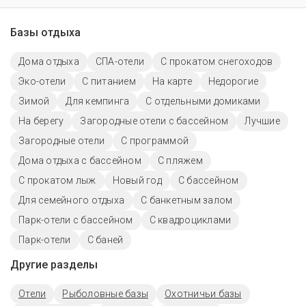
Базы отдыха
Дома отдыха
СПА-отели
С прокатом снегоходов
Эко-отели
С питанием
На карте
Недорогие
Зимой
Для кемпинга
С отдельными домиками
На берегу
Загородные отели с бассейном
Лучшие
Загородные отели
С программой
Дома отдыха с бассейном
С пляжем
С прокатом лыж
Новый год
С бассейном
Для семейного отдыха
С банкетным залом
Парк-отели с бассейном
С квадроциклами
Парк-отели
С баней
Другие разделы
Отели
Рыболовные базы
Охотничьи базы