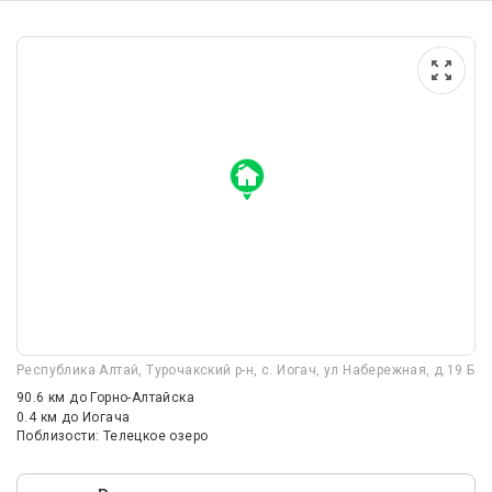
Республика Алтай, Турочакский р-н, с. Иогач, ул Набережная, д.19 Б
90.6 км
до Горно-Алтайска
0.4 км
до Иогача
Поблизости: Телецкое озеро