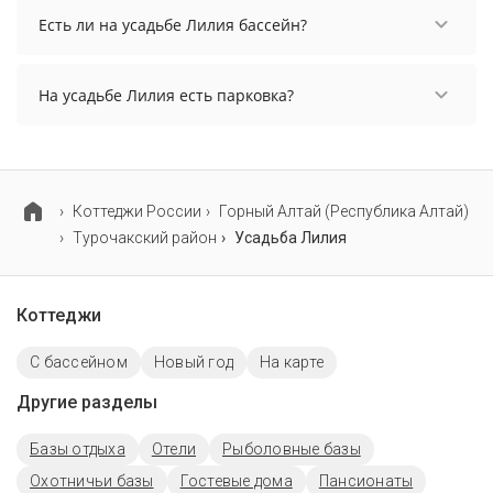
осуществить до 11:00.
Есть ли на усадьбе Лилия бассейн?
На усадьбе Лилия нет бассейна.
На усадьбе Лилия есть парковка?
На усадьбе Лилия есть парковка, уточните
информацию перед бронированием у
менеджера, возможно, услуга оплачивается
отдельно.
Коттеджи России
Горный Алтай (Республика Алтай)
Турочакский район
Усадьба Лилия
Коттеджи
С бассейном
Новый год
На карте
Другие разделы
Базы отдыха
Отели
Рыболовные базы
Охотничьи базы
Гостевые дома
Пансионаты