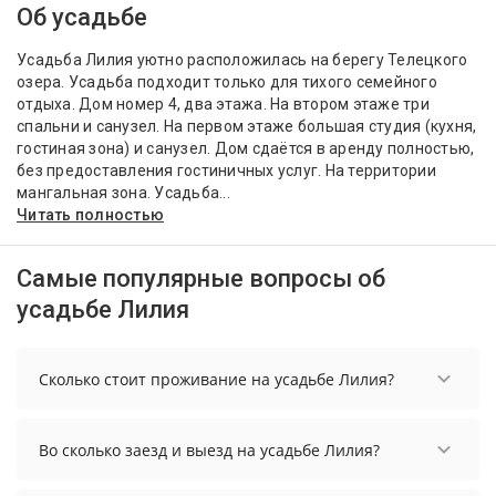
Об усадьбе
Усадьба Лилия уютно расположилась на берегу Телецкого
озера. Усадьба подходит только для тихого семейного
отдыха. Дом номер 4, два этажа. На втором этаже три
спальни и санузел. На первом этаже большая студия (кухня,
гостиная зона) и санузел. Дом сдаётся в аренду полностью,
без предоставления гостиничных услуг. На территории
мангальная зона. Усадьба...
Читать полностью
Самые популярные вопросы об
усадьбе Лилия
Сколько стоит проживание на усадьбе Лилия?
Стоимость проживания на усадьбе Лилия
начинается от 25000 рублей. Чтобы увидеть
Во сколько заезд и выезд на усадьбе Лилия?
актуальные цены на проживание, выберите
нужные даты и количество гостей.
Заезд возможен после 14:00, а выезд необходимо