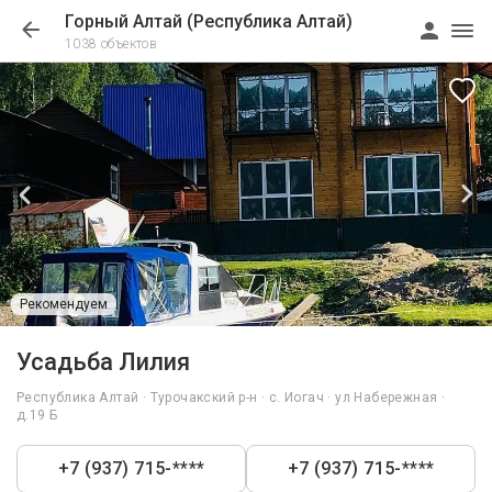
Горный Алтай (Республика Алтай)
1038 объектов
Рекомендуем
1/12
Усадьба Лилия
Республика Алтай · Турочакский р-н · с. Иогач · ул Набережная ·
д.19 Б
+7 (937) 715-****
+7 (937) 715-****