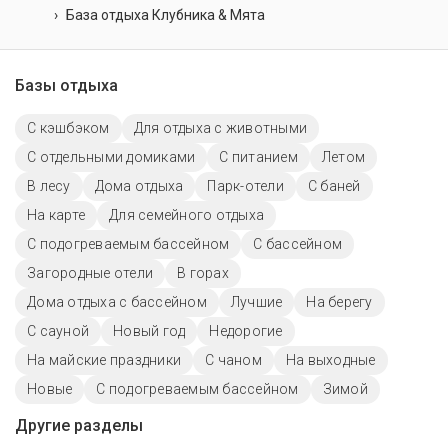
База отдыха Клубника & Мята
Базы отдыха
С кэшбэком
Для отдыха с животными
С отдельными домиками
С питанием
Летом
В лесу
Дома отдыха
Парк-отели
С баней
На карте
Для семейного отдыха
С подогреваемым бассейном
С бассейном
Загородные отели
В горах
Дома отдыха с бассейном
Лучшие
На берегу
С сауной
Новый год
Недорогие
На майские праздники
С чаном
На выходные
Новые
С подогреваемым бассейном
Зимой
Другие разделы