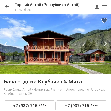
Горный Алтай (Республика Алтай)
1038 объектов
1/31
База отдыха Клубника & Мята
Республика Алтай · Чемальский р-н · с.п. Аносинское · с. Анос · ул.
Клубничная · д. 30
+7 (937) 715-****
+7 (937) 715-****