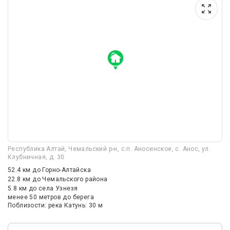
Республика Алтай, Чемальский р-н, с.п. Аносинское, с. Анос, ул.
Клубничная, д. 30
52.4 км
до Горно-Алтайска
22.8 км
до Чемальского района
5.8 км
до села Узнезя
менее 50 метров до берега
Поблизости: река Катунь: 30 м