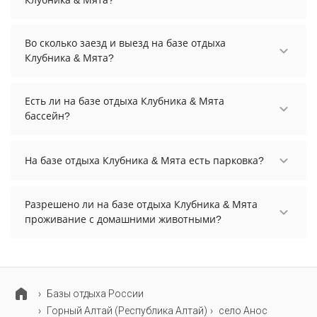
Клубника & Мята?
Стоимость проживания на базе отдыха Клубника
& Мята начинается от 8400 рублей. Чтобы
Во сколько заезд и выезд на базе отдыха
увидеть актуальные цены на проживание,
Клубника & Мята?
выберите нужные даты и количество гостей.
Заезд возможен после 14:00, а выезд необходимо
осуществить до 11:00.
Есть ли на базе отдыха Клубника & Мята
бассейн?
На базе отдыха Клубника & Мята есть открытый
бассейн. Площадь: 18 м², глубина: 120 см.
На базе отдыха Клубника & Мята есть парковка?
На базе отдыха Клубника & Мята нет парковки.
Разрешено ли на базе отдыха Клубника & Мята
проживание с домашними животными?
Проживание с домашними животными
запрещено.
Базы отдыха России
Горный Алтай (Республика Алтай)
село Анос