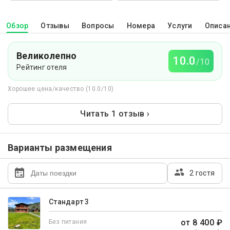
Обзор
Отзывы
Вопросы
Номера
Услуги
Описа
Великолепно
10.0
/10
Рейтинг отеля
Хорошее цена/качество (10.0/10)
Читать 1 отзыв ›
Варианты размещения
2 гостя
Стандарт 3
от 8 400 ₽
Без питания