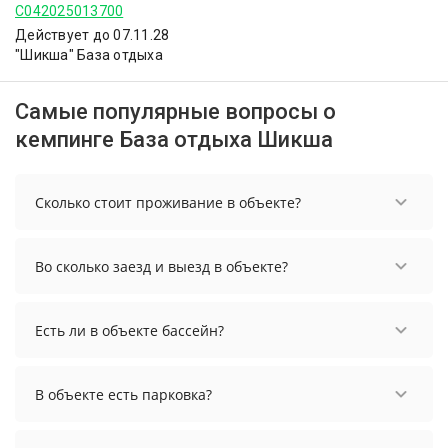
С042025013700
Действует до 07.11.28
"Шикша" База отдыха
Самые популярные вопросы о
кемпинге База отдыха Шикша
Сколько стоит проживание в объекте?
Стоимость проживания в объекте начинается от
3658 рублей. Чтобы увидеть актуальные цены на
Во сколько заезд и выезд в объекте?
проживание, выберите нужные даты и
количество гостей.
Заезд возможен после 14:00, а выезд необходимо
осуществить до 12:00.
Есть ли в объекте бассейн?
В объекте есть бассейн.
В объекте есть парковка?
В объекте есть парковка, уточните информацию