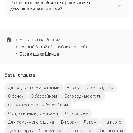
перед бронированием у менеджера, возможно,
Разрешено ли в объекте проживание с
услуга оплачивается отдельно.
домашними животными?
Проживание с домашними животными
разрешено. Однако, это может оплачиваться
дополнительно.
Базы отдыха России
Горный Алтай (Республика Алтай)
База отдыха Шикша
Базы отдыха
Для отдыха с животными
В лесу
Дома отдыха
С баней
С бассейном
Загородные отели
С подогреваемым бассейном
С отдельными домиками
С питанием
Для семейного отдыха
В горах
Летом
На карте
Дома отдыха с бассейном
Парк-отели
С кэшбэком