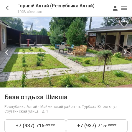
Горный Алтай (Республика Алтай)
1038 объектов
1/14
База отдыха Шикша
Республика Алтай · Майминский район · п. Турбаза Юность · ул.
Соузгинская улица · д. 1
+7 (937) 715-****
+7 (937) 715-****