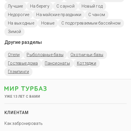
Лучшие
На берегу
С сауной
Новый год
Недорогие
На майские праздники
С чаном
На выходные
Новые
С подогреваемым бассейном
Зимой
Другие разделы
Отели
Рыболовные базы
Охотничьи базы
Гостевые дома
Пансионаты
Коттеджи
Глэмпинги
УЖЕ 13 ЛЕТ С ВАМИ
КЛИЕНТАМ
Как забронировать