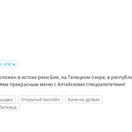
о: 430 м
ложен в истоке реки Бия, на Телецком озере, в республ
вляем прекрасным меню с Алтайскими специалитетеми!
ощадка
Открытый бассейн
Баня на дровах
 бильярд