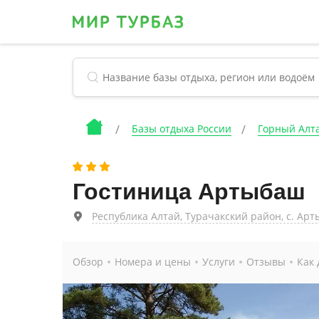
Базы отдыха России
Горный Алта
Гостиница Артыбаш
Республика Алтай, Турачакский район, с. Арты
Обзор
Номера и цены
Услуги
Отзывы
Как 