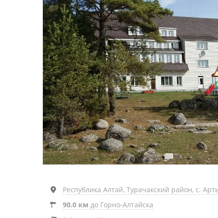
Республика Алтай, Турачакский район, с. Арты
90.0 км
до Горно-Алтайска