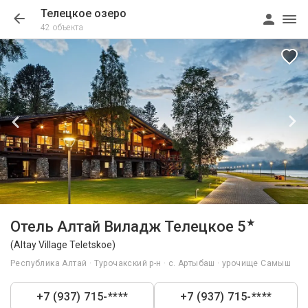
Телецкое озеро
42 объекта
1/52
★
Отель Алтай Виладж Телецкое 5
(Altay Village Teletskoe)
Республика Алтай · Турочакский р-н · с. Артыбаш · урочище Самыш
+7 (937) 715-****
+7 (937) 715-****