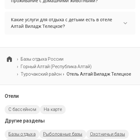
проживание с домашними животными?
отдельно.
Проживание с домашними животными
разрешено. Однако, это может оплачиваться
Какие услуги для отдыха с детьми есть в отеле
дополнительно.
Алтай Виладж Телецкое?
Для детей в отеле Алтай Виладж Телецкое
работает анимационный персонал, детская
кроватка, няня / услуги по уходу за детьми и
детский клуб.
Базы отдыха России
Горный Алтай (Республика Алтай)
Турочакский район
Отель Алтай Виладж Телецкое
Отели
С бассейном
На карте
Другие разделы
Базы отдыха
Рыболовные базы
Охотничьи базы