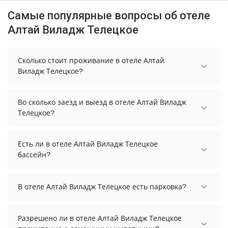
Самые популярные вопросы об отеле
Алтай Виладж Телецкое
Сколько стоит проживание в отеле Алтай
Виладж Телецкое?
Стоимость проживания в отеле Алтай Виладж
Телецкое начинается от 100194 рублей. Чтобы
Во сколько заезд и выезд в отеле Алтай Виладж
увидеть актуальные цены на проживание,
Телецкое?
выберите нужные даты и количество гостей.
Заезд возможен после 14:00, а выезд необходимо
осуществить до 12:00.
Есть ли в отеле Алтай Виладж Телецкое
бассейн?
Да. Всего на территории отеля Алтай Виладж
Телецкое бассейнов: 2. А именно: крытый
В отеле Алтай Виладж Телецкое есть парковка?
бассейн, открытый бассейн. Более точную
информацию Вы можете уточнить по телефону у
В отеле Алтай Виладж Телецкое есть парковка,
менеджера.
уточните информацию перед бронированием у
Разрешено ли в отеле Алтай Виладж Телецкое
менеджера, возможно, услуга оплачивается