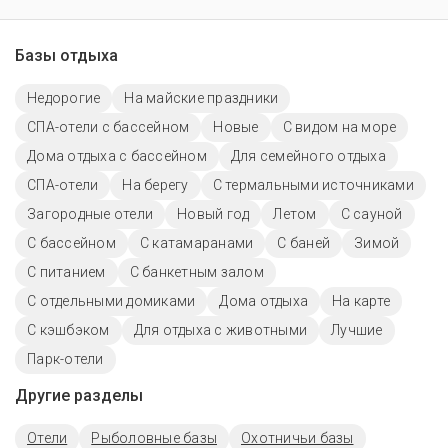
Базы отдыха
Недорогие
На майские праздники
СПА-отели с бассейном
Новые
С видом на море
Дома отдыха с бассейном
Для семейного отдыха
СПА-отели
На берегу
С термальными источниками
Загородные отели
Новый год
Летом
С сауной
С бассейном
С катамаранами
С баней
Зимой
С питанием
С банкетным залом
С отдельными домиками
Дома отдыха
На карте
С кэшбэком
Для отдыха с животными
Лучшие
Парк-отели
Другие разделы
Отели
Рыболовные базы
Охотничьи базы