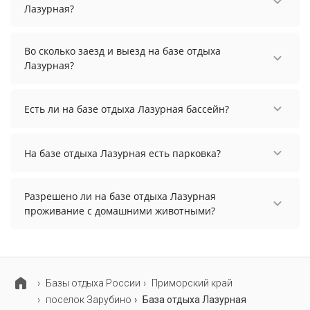
Лазурная?
Чтобы увидеть актуальные цены на проживание
на базе отдыха Лазурная, выберите нужные даты
Во сколько заезд и выезд на базе отдыха
и количество гостей.
Лазурная?
Заезд возможен после 12:00, а выезд необходимо
осуществить до 14:00.
Есть ли на базе отдыха Лазурная бассейн?
На базе отдыха Лазурная нет бассейна.
На базе отдыха Лазурная есть парковка?
На базе отдыха Лазурная есть парковка,
уточните информацию перед бронированием у
Разрешено ли на базе отдыха Лазурная
менеджера, возможно, услуга оплачивается
проживание с домашними животными?
отдельно.
Проживание с домашними животными
разрешено. Однако, это может оплачиваться
дополнительно.
Базы отдыха России
Приморский край
поселок Зарубино
База отдыха Лазурная