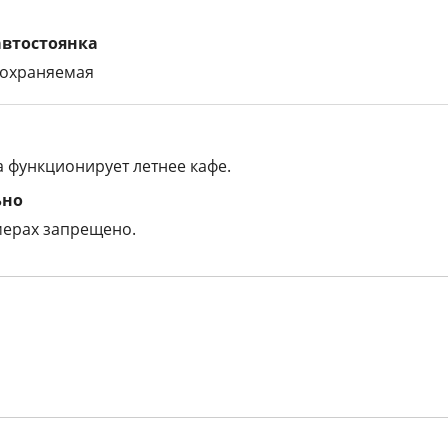
автостоянка
 охраняемая
а функционирует летнее кафе.
ьно
мерах запрещено.