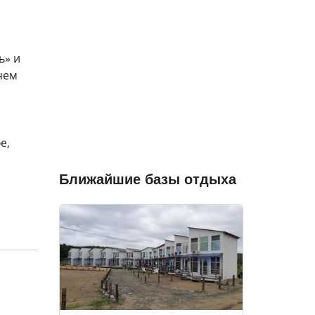
ь» и
чем
и
е,
Ближайшие базы отдыха