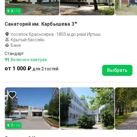
9.3
/ 10
★
Санаторий им. Карбышева
3
поселок Красноярка
·
1850
м до
реки Иртыш
Крытый бассейн
Баня
Стандарт
Включен завтрак
от 1 000 ₽
для 2 гостей
Выбрать
9.7
/ 10