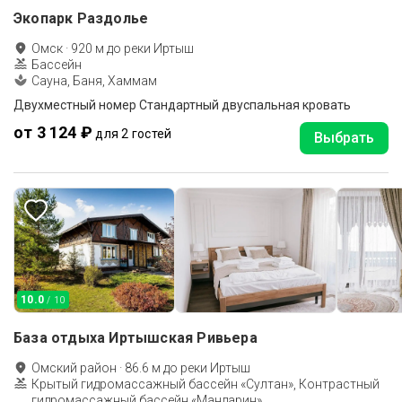
Экопарк Раздолье
Омск
·
920
м до
реки Иртыш
Бассейн
Сауна, Баня, Хаммам
Двухместный номер Стандартный двуспальная кровать
от 3 124 ₽
для 2 гостей
Выбрать
10.0
/ 10
База отдыха Иртышская Ривьера
Омский район
·
86.6
м до
реки Иртыш
Крытый гидромассажный бассейн «Султан», Контрастный
гидромассажный бассейн «Мандарин»