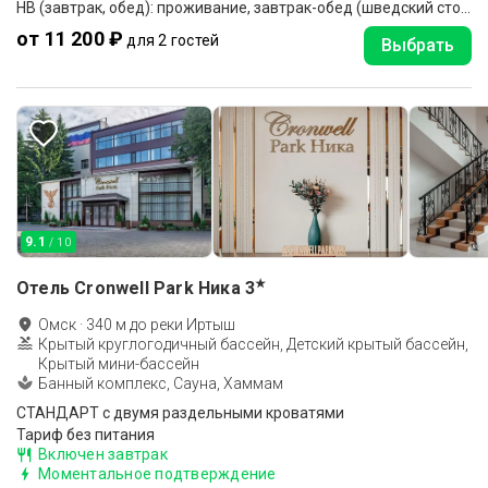
HB (завтрак, обед): проживание, завтрак-обед (шведский стол), безлимитное посещение бассейна
от 11 200 ₽
для 2 гостей
Выбрать
9.1
/ 10
★
Отель Cronwell Park Ника
3
Омск
·
340
м до
реки Иртыш
Крытый круглогодичный бассейн, Детский крытый бассейн,
Крытый мини-бассейн
Банный комплекс, Сауна, Хаммам
СТАНДАРТ с двумя раздельными кроватями
Тариф без питания
Включен завтрак
Моментальное подтверждение