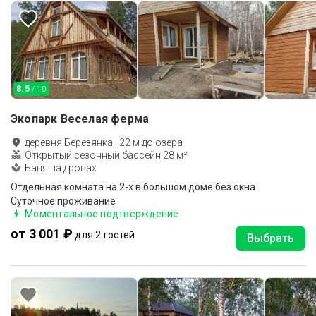
8.5
/ 10
Экопарк Веселая ферма
деревня Березянка
·
22
м до
озера
Открытый сезонный бассейн 28 м²
Баня на дровах
Отдельная комната на 2-х в большом доме без окна
Суточное проживание
Моментальное подтверждение
от 3 001 ₽
для 2 гостей
Выбрать