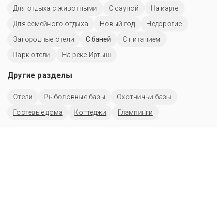
Для отдыха с животными
С сауной
На карте
Для семейного отдыха
Новый год
Недорогие
Загородные отели
С баней
С питанием
Парк-отели
На реке Иртыш
Другие разделы
Отели
Рыболовные базы
Охотничьи базы
Гостевые дома
Коттеджи
Глэмпинги