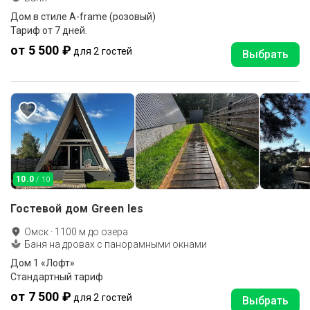
Дом в стиле А-frame (розовый)
Тариф от 7 дней.
от 5 500 ₽
для 2 гостей
Выбрать
10.0
/ 10
Гостевой дом Green les
Омск
·
1100
м до
озера
Баня на дровах с панорамными окнами
Дом 1 «Лофт»
Стандартный тариф
от 7 500 ₽
для 2 гостей
Выбрать