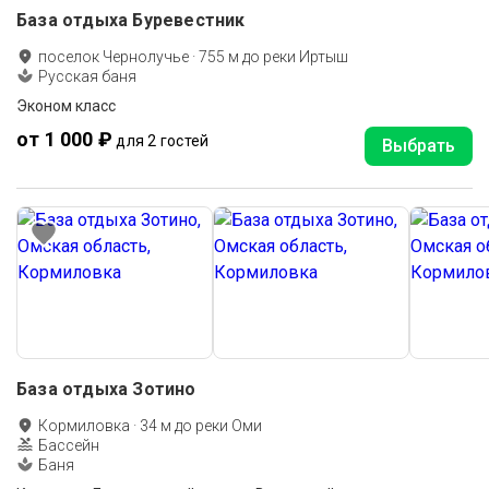
База отдыха Буревестник
поселок Чернолучье
·
755
м до
реки Иртыш
Русская баня
Эконом класс
от 1 000 ₽
для 2 гостей
Выбрать
База отдыха Зотино
Кормиловка
·
34
м до
реки Оми
Бассейн
Баня