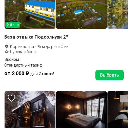
9.8
/ 10
★
База отдыха Подсолнухи
2
Кормиловка
·
95
м до
реки Оми
Русская баня
Эконом
Стандартный тариф
от 2 000 ₽
для 2 гостей
Выбрать