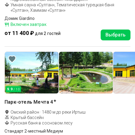
Умная сауна «Султан», Тематическая турецкая баня
«Султан», Хаммам «Султан»
Домик Giardino
Включен завтрак
от 11 400 ₽
для 2 гостей
Выбрать
9.9
/ 10
★
Парк-отель Мечта
4
Омский район
·
1480
м до
реки Иртыш
Крытый бассейн
Русская баня в сосновом лесу
Стандарт 2-местный Медиум