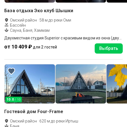
База отдыха Эко клуб Шышки
Омский район
·
58
м до
реки Оми
Бассейн
Сауна, Баня, Хаммам
Двухместная студия Superior с красивым видом из окна (двуспальная кровать)
от 10 409 ₽
для 2 гостей
Выбрать
10.0
/ 10
Гостевой дом Four-Frame
Омский район
·
620
м до
реки Иртыш
Баня