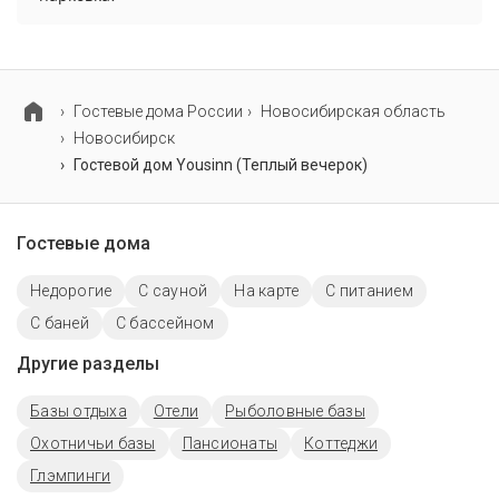
В гостевом доме Yousinn (Теплый вечерок) нет
парковки.
Гостевые дома России
Новосибирская область
Новосибирск
Гостевой дом Yousinn (Теплый вечерок)
Гостевые дома
Недорогие
С сауной
На карте
С питанием
С баней
С бассейном
Другие разделы
Базы отдыха
Отели
Рыболовные базы
Охотничьи базы
Пансионаты
Коттеджи
Глэмпинги