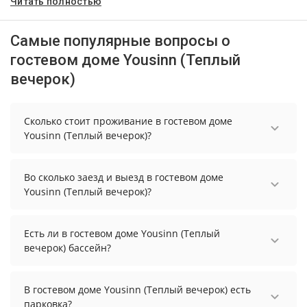
Читать полностью
Самые популярные вопросы о
гостевом доме Yousinn (Теплый
вечерок)
Сколько стоит проживание в гостевом доме
Yousinn (Теплый вечерок)?
Чтобы увидеть актуальные цены на проживание
в гостевом доме Yousinn (Теплый вечерок),
Во сколько заезд и выезд в гостевом доме
выберите нужные даты и количество гостей.
Yousinn (Теплый вечерок)?
Заезд возможен после 14:00, а выезд необходимо
осуществить до 11:00.
Есть ли в гостевом доме Yousinn (Теплый
вечерок) бассейн?
В гостевом доме Yousinn (Теплый вечерок) нет
бассейна.
В гостевом доме Yousinn (Теплый вечерок) есть
парковка?