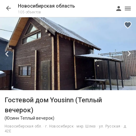
Новосибирская область
105 объектов
1/15
Гостевой дом Yousinn (Теплый
вечерок)
(Юсинн Теплый вечерок)
Новосибирская обл. · г. Новосибирск · мкр. Шлюз · ул. Русская · д.
42Е