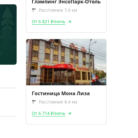
Глэмпинг ЭнсоПарк-Отель
Расстояние 7.0 км
От 6 821 ₽/ночь
Гостиница Мона Лиза
Расстояние 8.4 км
От 6 714 ₽/ночь