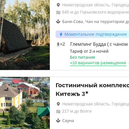
Нижегородская область, Городец
645
м до
Горьковского водохран
Баня-Сова, Чан на территории д
Моментальное подтверждение
×
2
Глемпинг Будда ( с чаном 
Тариф от 2-х ночей
Без питания
+
10 вариантов
размещения
Гостиничный комплек
★
Китежъ
3
Нижегородская область, Городец
217
м до
Волги
Сауна