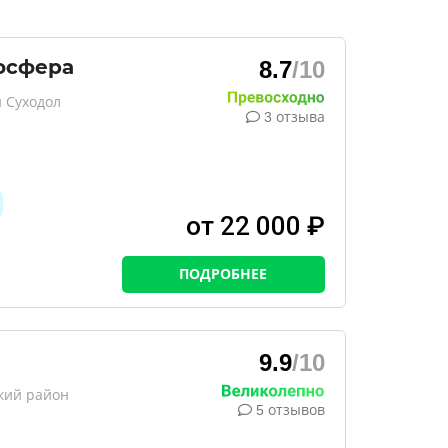
осфера
8.7
/10
 Суходол
3 отзыва
от 22 000 ₽
ПОДРОБНЕЕ
9.9
/10
кий район
5 отзывов