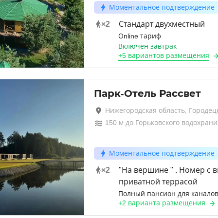
Моментальное подтверждение
×
2
Стандарт двухместный
Оnline тариф
Включен завтрак
+
5 вариантов
размещения
Парк-Отель Рассвет
Нижегородская область, Городец
150
м до
Горьковского водохран
Моментальное подтверждение
×
2
"На вершине " . Номер с 
приватной террасой
Полный пансион для канало
+
2 варианта
размещения