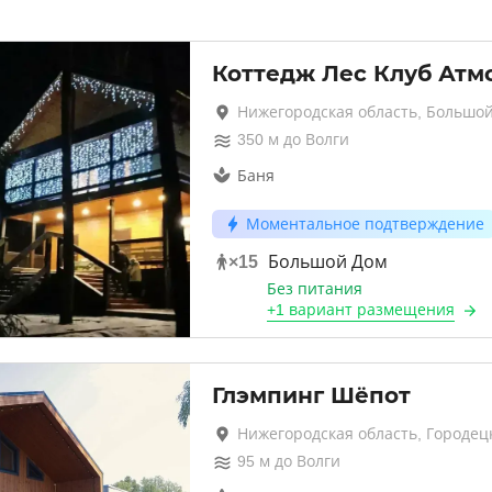
Коттедж Лес Клуб Атм
Нижегородская область, Большой
350
м до
Волги
Баня
Моментальное подтверждение
×
15
Большой Дом
Без питания
+
1 вариант
размещения
Глэмпинг Шёпот
Нижегородская область, Городец
95
м до
Волги