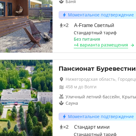
Баня
Моментальное подтверждение
×
2
A-Frame Светлый
Стандартный тариф
Без питания
+
4 варианта
размещения
Пансионат Буревестни
Нижегородская область, Городец
458
м до
Волги
Уличный летний бассейн, Крыты
Сауна
Моментальное подтверждение
×
2
Стандарт мини
Стандартный тариф