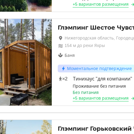
+
5 вариантов
размещения
Глэмпинг Шестое Чувс
Нижегородская область, Городец
154
м до
реки Яхры
Баня
Моментальное подтверждение
×
2
Тинихаус "для компании"
Проживание без питания
Без питания
+
5 вариантов
размещения
Глэмпинг Горьковский