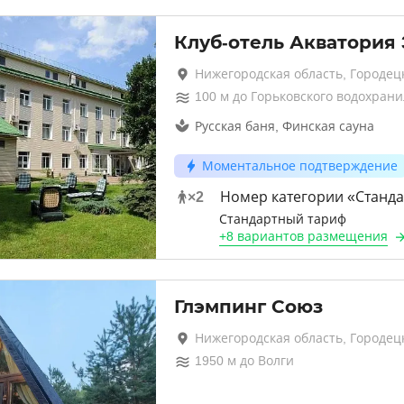
Клуб-отель Акватория
Нижегородская область, Городец
100
м до
Горьковского водохран
Русская баня, Финская сауна
Моментальное подтверждение
×
2
Номер категории «Станда
Стандартный тариф
+
8 вариантов
размещения
Глэмпинг Союз
Нижегородская область, Городец
1950
м до
Волги