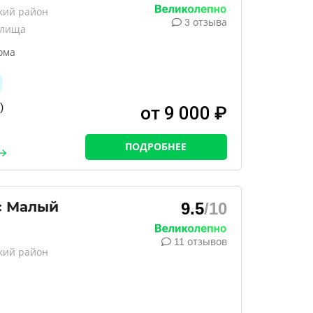
кий район
3 отзыва
илища
ома
)
от 9 000 ₽
ПОДРОБНЕЕ
с Малый
9.5
/10
11 отзывов
кий район