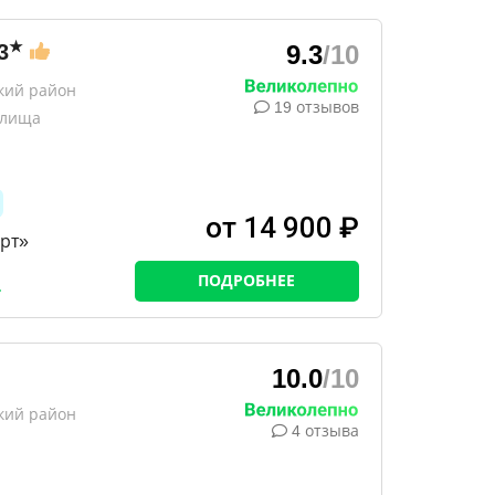
★
3
9.3
/10
кий район
19 отзывов
илища
от 14 900 ₽
рт»
ПОДРОБНЕЕ
10.0
/10
кий район
4 отзыва