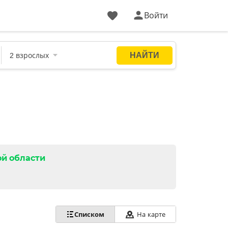
Войти
й области
Списком
На карте