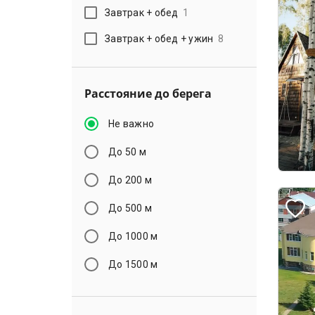
Завтрак + обед
1
Завтрак + обед + ужин
8
Расстояние до берега
Не важно
До 50 м
До 200 м
До 500 м
До 1000 м
До 1500 м