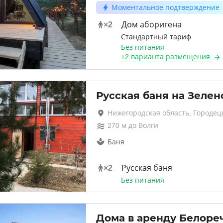
Моментальное подтверждение
×
2
Дом аборигена
Стандартный тариф
Без питания
+
2 варианта
размещения
Русская баня на Зелен
Нижегородская область, Городец
270
м до
Волги
Баня
×
2
Русская баня
Без питания
Дома в аренду Белоре