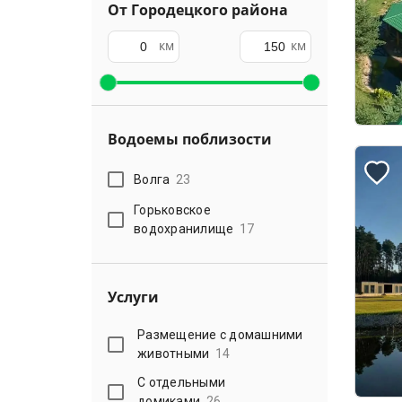
От Городецкого района
км
км
Водоемы поблизости
Волга
23
Горьковское
водохранилище
17
Услуги
Размещение с домашними
животными
14
С отдельными
домиками
26